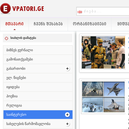
ᲛᲗᲐᲕᲐᲠᲘ
ᲩᲕᲔᲜᲡ ᲨᲔᲡᲐᲮᲔᲑ
ᲝᲠᲒᲐᲜᲘᲖᲐᲪᲘᲔᲑᲘ
ᲧᲘᲓᲕᲐ
სიახლის დამატება
ბიზნეს ჟურნალი
გამონათქვამები
გასართობი
ელ. წიგნები
იყიდება
პოეზია
რელიგია
საინტერესო
სახელების წარმომავლობა