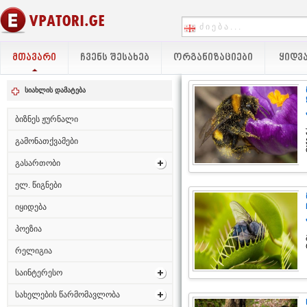
ᲛᲗᲐᲕᲐᲠᲘ
ᲩᲕᲔᲜᲡ ᲨᲔᲡᲐᲮᲔᲑ
ᲝᲠᲒᲐᲜᲘᲖᲐᲪᲘᲔᲑᲘ
ᲧᲘᲓᲕᲐ
სიახლის დამატება
ბიზნეს ჟურნალი
გამონათქვამები
გასართობი
ელ. წიგნები
იყიდება
პოეზია
რელიგია
საინტერესო
სახელების წარმომავლობა