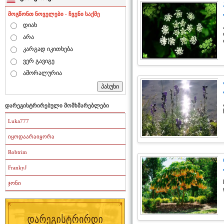
მოგწონთ ნოველები - ჩვენი საქმე
დიახ
არა
კარგად იკითხება
ვერ გავიგე
ამორალურია
დარეგისტრირებული მომხმარებლები
Luka777
იყოდაარაიყორა
Robtrim
FrankyJ
ჯონი