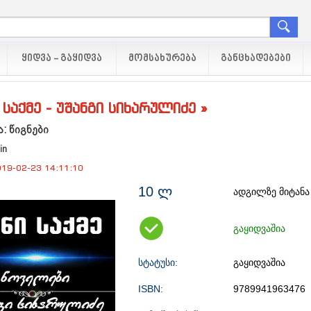
ᲧᲘᲓᲕᲐ - ᲒᲐᲧᲘᲓᲕᲐ
ᲛᲝᲛᲡᲐᲮᲣᲠᲔᲑᲐ
ᲒᲐᲜᲪᲮᲐᲓᲔᲑᲔᲑᲘ
 საქმე - უშანგი სიხარულიძე »
: წიგნები
in
19-02-23 14:11:10
10 ლ
ადგილზე მიტანა
გაყიდვაშია
სტატუსი:
გაყიდვაშია
ISBN:
9789941963476