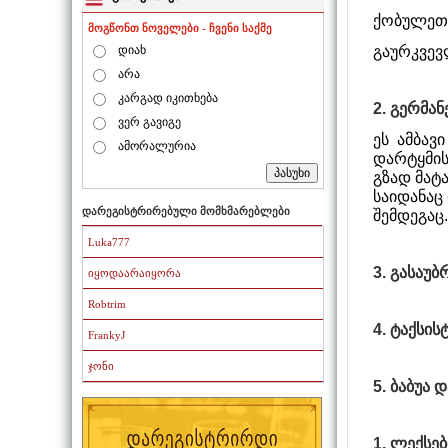
ქობულეთ
მოგწონთ ნოველები - ჩვენი საქმე
გაურკვე
დიახ
არა
კარგად იკითხება
2. გერმან
ვერ გავიგე
ეს ამბავ
ამორალურია
დარტყმის 
გზად მატა
საიდანაც
დარეგისტრირებული მომხმარებლები
შემდეგაც.
Luka777
3. გასაუ
იყოდაარაიყორა
Robtrim
4. ტაქსი
FrankyJ
ჯონი
5. ბაბუა
1. ლექსებ