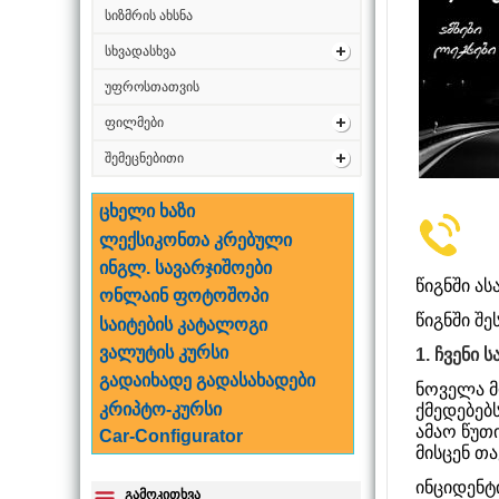
სიზმრის ახსნა
სხვადასხვა
უფროსთათვის
ფილმები
შემეცნებითი
ცხელი ხაზი
ლექსიკონთა კრებული
ინგლ. სავარჯიშოები
წიგნში ა
ონლაინ ფოტოშოპი
წიგნში შე
საიტების კატალოგი
ვალუტის კურსი
1. ჩვენი ს
გადაიხადე გადასახადები
ნოველა მ
კრიპტო-კურსი
ქმედებებ
ამაო წუ
Car-Configurator
მისცენ თ
ინციდენტ
გამოკითხვა