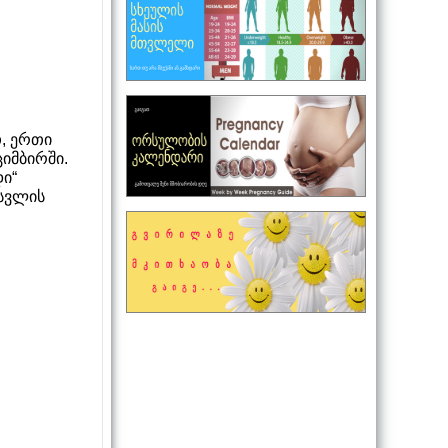
თ, ერთი
ციმბირში.
დი“
ასვლის