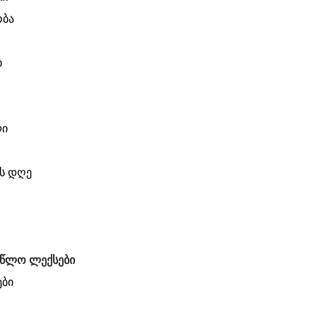
ობა
ი
ლი
ს დღე
ლწლო ლექსები
ები