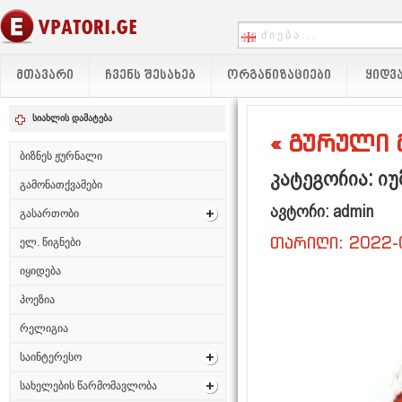
ᲛᲗᲐᲕᲐᲠᲘ
ᲩᲕᲔᲜᲡ ᲨᲔᲡᲐᲮᲔᲑ
ᲝᲠᲒᲐᲜᲘᲖᲐᲪᲘᲔᲑᲘ
ᲧᲘᲓᲕᲐ
სიახლის დამატება
« გურული 
ბიზნეს ჟურნალი
კატეგორია: ი
გამონათქვამები
ავტორი: admin
გასართობი
თარიღი: 2022-
ელ. წიგნები
იყიდება
პოეზია
რელიგია
საინტერესო
სახელების წარმომავლობა