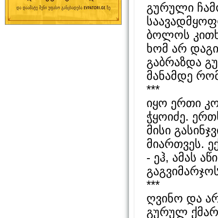
გურული ჩამ
საავადმყოფო
ბოლოს კითხ
ხომ არ დაგი
გაბრაზდა გუ
მანამდე რომ
***
იყო ერთი კ
ჭყოიძე. ერთ
მისი გასინჯ
მიართვეს. ექ
- ეჰ, ამას 
გაგვიმარჯო
***
ღვინო და არ
გურულ ქმარ