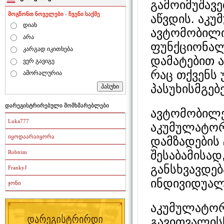
გამოიმუშავ
მოგწონთ ნოველები - ჩვენი საქმე
აწვდის. აკ
დიახ
ავტომობილი
არა
ფუნქციონალ
კარგად იკითხება
დამატებით 
ვერ გავიგე
რაც თქვენს
ამორალურია
პასუხისმგებ
დარეგისტრირებული მომხმარებლები
ავტომობილე
Luka777
აკუმულატორ
იყოდაარაიყორა
დამზადების
შესაბამისად
Robtrim
განსხვავდე
FrankyJ
ინდივიდუალ
ჯონი
აკუმულატორ
გავითვალის