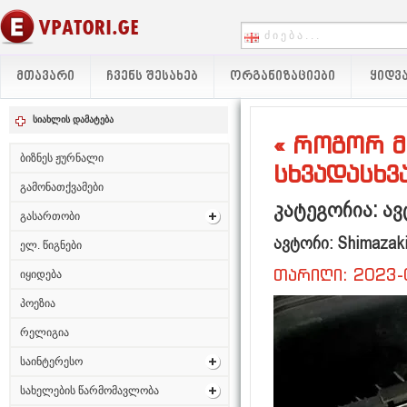
ᲛᲗᲐᲕᲐᲠᲘ
ᲩᲕᲔᲜᲡ ᲨᲔᲡᲐᲮᲔᲑ
ᲝᲠᲒᲐᲜᲘᲖᲐᲪᲘᲔᲑᲘ
ᲧᲘᲓᲕᲐ
სიახლის დამატება
« როგორ 
ბიზნეს ჟურნალი
სხვადასხვ
გამონათქვამები
კატეგორია: ა
გასართობი
ავტორი: Shimazak
ელ. წიგნები
თარიღი: 2023-
იყიდება
პოეზია
რელიგია
საინტერესო
სახელების წარმომავლობა