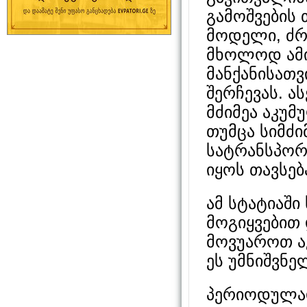
გამოშვების 
მოდელი, ძრა
მხოლოდ ამი
მანქანისათ
შერჩევას. ა
მძიმეა აკუმ
თუმცა სიმძი
სატრანსპორ
იყოს თავსებ
ამ სტატიაში
მოგიყვებით
მოვუაროთ აკ
ეს უმნიშვნე
პერიოდულად