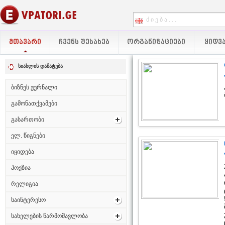
ᲛᲗᲐᲕᲐᲠᲘ
ᲩᲕᲔᲜᲡ ᲨᲔᲡᲐᲮᲔᲑ
ᲝᲠᲒᲐᲜᲘᲖᲐᲪᲘᲔᲑᲘ
ᲧᲘᲓᲕᲐ
სიახლის დამატება
ბიზნეს ჟურნალი
გამონათქვამები
გასართობი
ელ. წიგნები
იყიდება
პოეზია
რელიგია
საინტერესო
სახელების წარმომავლობა