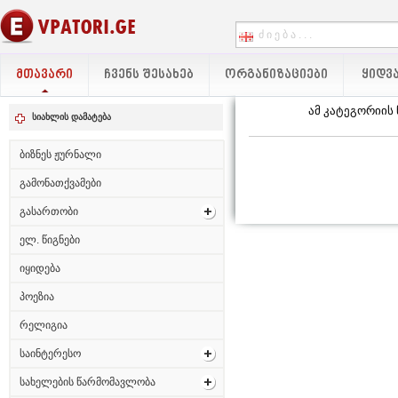
ᲛᲗᲐᲕᲐᲠᲘ
ᲩᲕᲔᲜᲡ ᲨᲔᲡᲐᲮᲔᲑ
ᲝᲠᲒᲐᲜᲘᲖᲐᲪᲘᲔᲑᲘ
ᲧᲘᲓᲕᲐ
ამ კატეგორიის
სიახლის დამატება
ბიზნეს ჟურნალი
გამონათქვამები
გასართობი
ელ. წიგნები
იყიდება
პოეზია
რელიგია
საინტერესო
სახელების წარმომავლობა