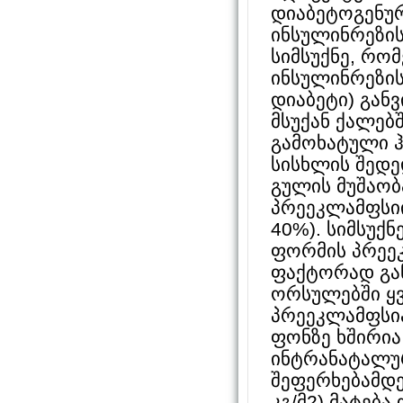
დიაბეტოგენურ
ინსულინრეზის
სიმსუქნე, რო
ინსულინრეზის
დიაბეტი) გან
მსუქან ქალებ
გამოხატული ჰ
სისხლის შედე
გულის მუშაო
პრეეკლამფსიი
40%). სიმსუქ
ფორმის პრეე
ფაქტორად გან
ორსულებში ყვ
პრეეკლამფსია
ფონზე ხშირია
ინტრანატალურ
შეფერხებამდე
კგ/მ2) მატებ