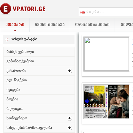
ᲛᲗᲐᲕᲐᲠᲘ
ᲩᲕᲔᲜᲡ ᲨᲔᲡᲐᲮᲔᲑ
ᲝᲠᲒᲐᲜᲘᲖᲐᲪᲘᲔᲑᲘ
ᲧᲘᲓᲕᲐ
სიახლის დამატება
ბიზნეს ჟურნალი
გამონათქვამები
გასართობი
ელ. წიგნები
იყიდება
პოეზია
რელიგია
საინტერესო
სახელების წარმომავლობა