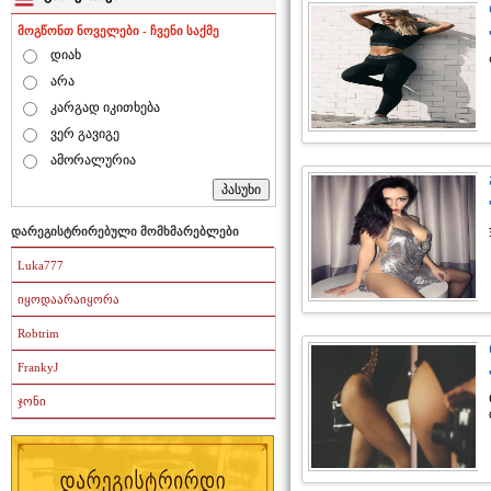
მოგწონთ ნოველები - ჩვენი საქმე
დიახ
არა
კარგად იკითხება
ვერ გავიგე
ამორალურია
დარეგისტრირებული მომხმარებლები
Luka777
იყოდაარაიყორა
Robtrim
FrankyJ
ჯონი