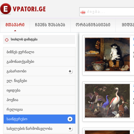
ᲛᲗᲐᲕᲐᲠᲘ
ᲩᲕᲔᲜᲡ ᲨᲔᲡᲐᲮᲔᲑ
ᲝᲠᲒᲐᲜᲘᲖᲐᲪᲘᲔᲑᲘ
ᲧᲘᲓᲕᲐ
სიახლის დამატება
ბიზნეს ჟურნალი
გამონათქვამები
გასართობი
ელ. წიგნები
იყიდება
პოეზია
რელიგია
საინტერესო
სახელების წარმომავლობა