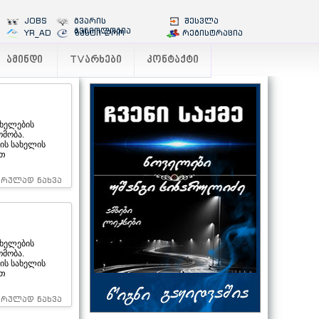
JOBS
გვარის
შესვლა
გენიოლოგია
YR_AD
ზუსტი დრო
რეგისტრაცია
ᲐᲛᲘᲜᲓᲘ
TVᲐᲠᲮᲔᲑᲘ
ᲙᲝᲜᲢᲐᲥᲢᲘ
ხელების
ომობა.
ის სახელის
ით
სრულად ნახვა
ხელების
ომობა.
ის სახელის
ით
სრულად ნახვა