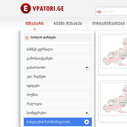
ᲛᲗᲐᲕᲐᲠᲘ
ᲩᲕᲔᲜᲡ ᲨᲔᲡᲐᲮᲔᲑ
ᲝᲠᲒᲐᲜᲘᲖᲐᲪᲘᲔᲑᲘ
სიახლის დამატება
ბიზნეს ჟურნალი
გამონათქვამები
გასართობი
ელ. წიგნები
იყიდება
პოეზია
რელიგია
საინტერესო
სახელების წარმომავლობა