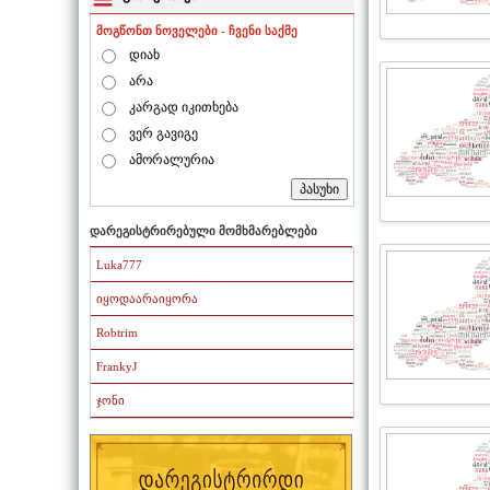
მოგწონთ ნოველები - ჩვენი საქმე
დიახ
არა
კარგად იკითხება
ვერ გავიგე
ამორალურია
დარეგისტრირებული მომხმარებლები
Luka777
იყოდაარაიყორა
Robtrim
FrankyJ
ჯონი