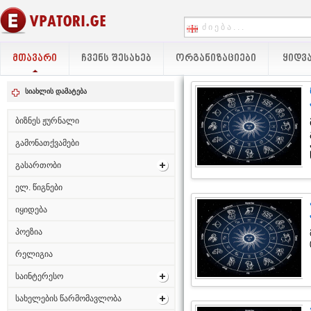
ᲛᲗᲐᲕᲐᲠᲘ
ᲩᲕᲔᲜᲡ ᲨᲔᲡᲐᲮᲔᲑ
ᲝᲠᲒᲐᲜᲘᲖᲐᲪᲘᲔᲑᲘ
ᲧᲘᲓᲕᲐ
სიახლის დამატება
ბიზნეს ჟურნალი
გამონათქვამები
გასართობი
ელ. წიგნები
იყიდება
პოეზია
რელიგია
საინტერესო
სახელების წარმომავლობა