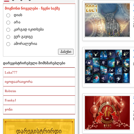
მოგწონთ ნოველები - ჩვენი საქმე
დიახ
არა
კარგად იკითხება
ვერ გავიგე
ამორალურია
დარეგისტრირებული მომხმარებლები
Luka777
იყოდაარაიყორა
Robtrim
FrankyJ
ჯონი