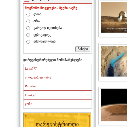
მოგწონთ ნოველები - ჩვენი საქმე
დიახ
არა
კარგად იკითხება
ვერ გავიგე
ამორალურია
დარეგისტრირებული მომხმარებლები
Luka777
იყოდაარაიყორა
Robtrim
FrankyJ
ჯონი