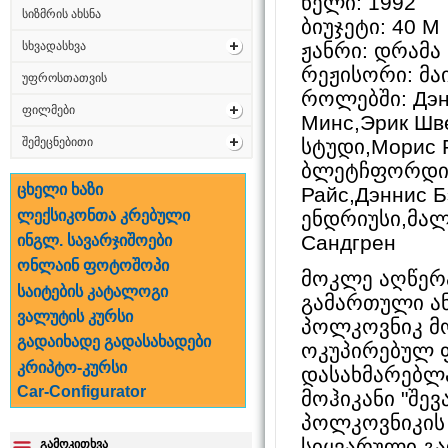
წელი: 1992
სიზმრის ახსნა
ბიუჯეტი: 40 M
ჟანრი: დრამა
სხვადასხვა
რეჟისორი: მა
უფროსთათვის
როლებში: Дэн
ფილმები
Минс,Эрик Шв
სტუდი,Морис 
შემეცნებითი
ბლეტჩფორდი,
ცხელი ხაზი
Райс,Дэннис 
ლექსიკონთა კრებული
ენდრიუსი,მალ
Сандгрен
ინგლ. სავარჯიშოები
ონლაინ ფოტოშოპი
მოკლე აღწერა
საიტების კატალოგი
გამართული ა
ვალუტის კურსი
პოლკოვნიკ მ
გადაიხადე გადასახადები
ოკუპირებულ 
კრიპტო-კურსი
დასახმარებლ
Car-Configurator
მოჰიკანი "შე
პოლკოვნიკის
სიყვარული გა
გამოკითხვა