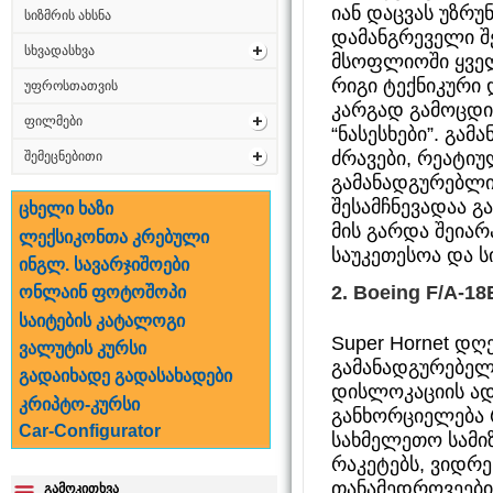
იან დაცვას უზრ
სიზმრის ახსნა
დამანგრეველი შ
სხვადასხვა
მსოფლიოში ყველ
რიგი ტექნიკური 
უფროსთათვის
კარგად გამოცდი
ფილმები
“ნასესხები”. გა
ძრავები, რეატიუ
შემეცნებითი
გამანადგურებლი
შესამჩნევადაა გ
ცხელი ხაზი
მის გარდა შეია
ლექსიკონთა კრებული
საუკეთესოა და ს
ინგლ. სავარჯიშოები
2.
Boeing F/A-18E
ონლაინ ფოტოშოპი
საიტების კატალოგი
Super Hornet დღ
ვალუტის კურსი
გამანადგურებელი
გადაიხადე გადასახადები
დისლოკაციის ად
კრიპტო-კურსი
განხორციელება 
Car-Configurator
სახმელეთო სამიზ
რაკეტებს, ვიდრე
თანამედროვეები.
გამოკითხვა