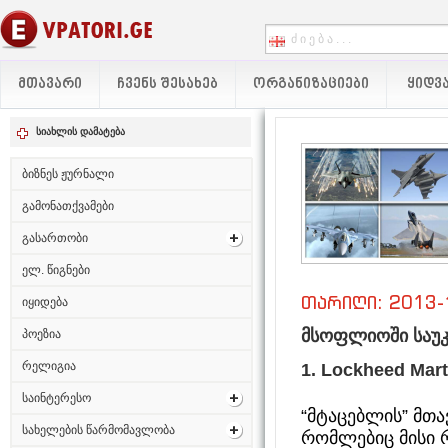
ᲛᲗᲐᲕᲐᲠᲘ
ᲩᲕᲔᲜᲡ ᲨᲔᲡᲐᲮᲔᲑ
ᲝᲠᲒᲐᲜᲘᲖᲐᲪᲘᲔᲑᲘ
ᲧᲘᲓᲕᲐ
სიახლის დამატება
ბიზნეს ჟურნალი
გამონათქვამები
გასართობი
ელ. წიგნები
თარიღი: 2013-
იყიდება
მსოფლიოში საუკ
პოეზია
რელიგია
1.
Lockheed Marti
საინტერესო
“მტაცებლის” მთა
სახელების წარმომავლობა
რომლებიც მისი რ