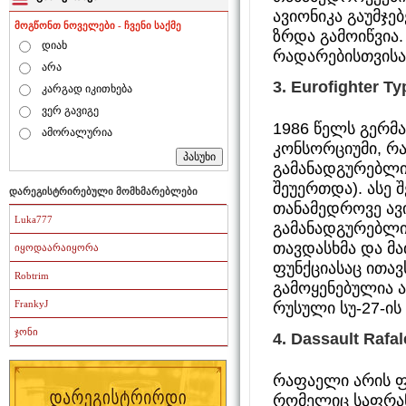
ავიონიკა გაუმჯე
მოგწონთ ნოველები - ჩვენი საქმე
ზრდა გამოიწვია.
დიახ
რადარებისთვისა
არა
3.
Eurofighter T
კარგად იკითხება
ვერ გავიგე
1986 წელს გერმა
ამორალურია
კონსორციუმი, რ
გამანადგურებლი 
შეუერთდა). ასე 
დარეგისტრირებული მომხმარებლები
თანამედროვე ავ
Luka777
გამანადგურებლის
თავდასხმა და მა
იყოდაარაიყორა
ფუნქციასაც ითავ
Robtrim
გამოყენებულია 
FrankyJ
რუსული სუ-27-ის
ჯონი
4.
Dassault Rafa
რაფაელი არის ფ
რომელიც საფრან