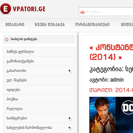
ᲛᲗᲐᲕᲐᲠᲘ
ᲩᲕᲔᲜᲡ ᲨᲔᲡᲐᲮᲔᲑ
ᲝᲠᲒᲐᲜᲘᲖᲐᲪᲘᲔᲑᲘ
ᲧᲘᲓᲕᲐ
სიახლის დამატება
« კონსტანტ
ბიზნეს ჟურნალი
(2014) »
გამონათქვამები
კატეგორია: სე
გასართობი
ავტორი: admin
ელ. წიგნები
თარიღი: 2014-
იყიდება
პოეზია
რელიგია
საინტერესო
სახელების წარმომავლობა