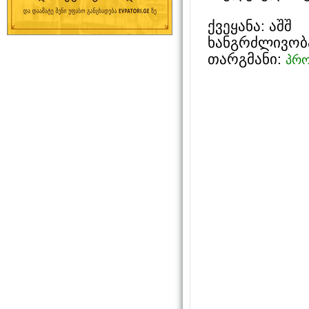
ქვეყანა: აშშ
ხანგრძლივობა
თარგმანი:
პრ