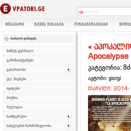
ᲛᲗᲐᲕᲐᲠᲘ
ᲩᲕᲔᲜᲡ ᲨᲔᲡᲐᲮᲔᲑ
ᲝᲠᲒᲐᲜᲘᲖᲐᲪᲘᲔᲑᲘ
ᲧᲘᲓᲕᲐ
სიახლის დამატება
« აპოკალი
ბიზნეს ჟურნალი
Apocalypse
გამონათქვამები
კატეგორია: მ
გასართობი
ავტორი: giorgi
ელ. წიგნები
თარიღი: 2014-
იყიდება
პოეზია
რელიგია
საინტერესო
სახელების წარმომავლობა