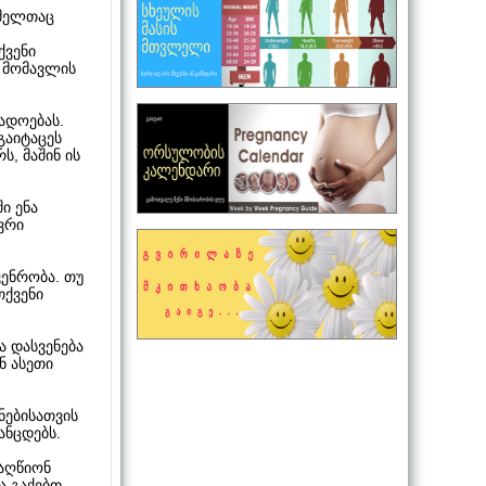
ომელთაც
ქვენი
ი მომავლის
ადოებას.
 გაიტაცეს
ს, მაშინ ის
ი ენა
ვრი
ვენრობა. თუ
თქვენი
ა დასვენება
ნ ასეთი
ნებისათვის
ანცდებს.
ააღწიონ
ა გაქებთ–