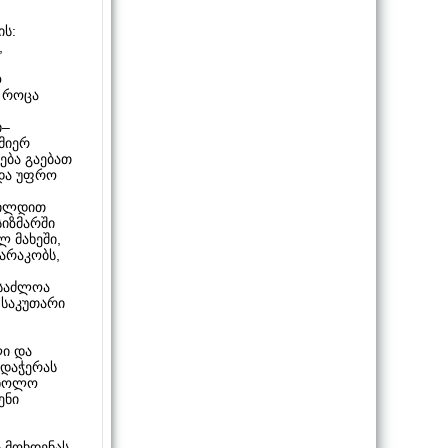
ის:
,
ო
, როცა
ი–
მიერ
ება გაებათ
 და უფრო
ხილდით
სიზმარში
ლ მახეში,
არაკობს,
ესაძლოა
 საკუთარი
ლი და
რდაჭერას
, ხოლო
ენი
ს მოხდენას