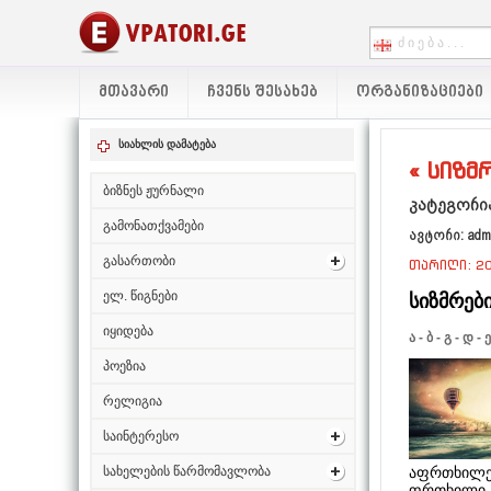
ᲛᲗᲐᲕᲐᲠᲘ
ᲩᲕᲔᲜᲡ ᲨᲔᲡᲐᲮᲔᲑ
ᲝᲠᲒᲐᲜᲘᲖᲐᲪᲘᲔᲑᲘ
სიახლის დამატება
« სიზმრ
ბიზნეს ჟურნალი
კატეგორია
გამონათქვამები
ავტორი: adm
გასართობი
თარიღი: 20
ელ. წიგნები
სიზმრები
იყიდება
ა
-
ბ
-
გ
-
დ
-
ე
პოეზია
რელიგია
საინტერესო
აფრთხილებ
სახელების წარმომავლობა
ფრთხილი, 