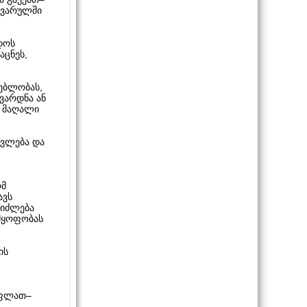
იყვარულში
დოს
აცნეს,
ლებლობას,
ვარდნა ან
თ მაღალი
იცვლება და
ომ
ავს
ეიძლება
დმყოფობას
ის
უფლათ–