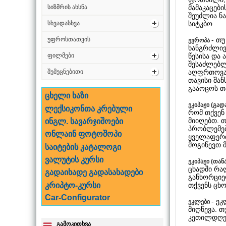
მამაკაცები
სიზმრის ახსნა
შეუძლია ნა
სიტკბო
სხვადასხვა
- თ
უფროსთათვის
ევროპა
ხანგრძლივ
წესისა და 
ფილმები
შესაძლებლ
აღფრთოვან
შემეცნებითი
თავისი შა
გააოცოს თ
ცხელი ხაზი
ეკიპაჟი (გა
ლექსიკონთა კრებული
რომ თქვენ 
მიიღებთ. 
ინგლ. სავარჯიშოები
პრობლემები
ონლაინ ფოტოშოპი
ყველაფერი
მოგიწევთ მ
საიტების კატალოგი
ვალუტის კურსი
ეკიპაჟი (თა
ცხადში რა
გადაიხადე გადასახადები
განხორციე
თქვენს ცხ
კრიპტო-კურსი
Car-Configurator
- ე
ეკლები
მიღწევა. თ
კეთილდღეო
გამოკითხვა