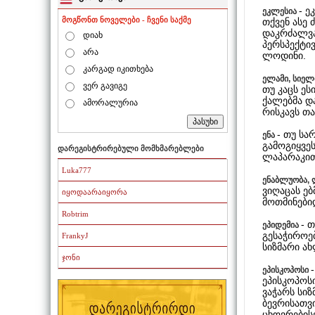
- ე
ეკლესია
მოგწონთ ნოველები - ჩვენი საქმე
თქვენ ასე
დაკრძალვაზ
დიახ
პერსპექტი
არა
ლოდინი.
კარგად იკითხება
ელამი, სიელ
ვერ გავიგე
თუ კაცს ეს
ქალებმა და
ამორალურია
რისკავს თა
- თუ სა
ენა
გამოგიყვე
დარეგისტრირებული მომხმარებლები
ლაპარაკით
Luka777
ენაბლუობა, 
ვიღაცას ებ
იყოდაარაიყორა
მოთმინები
Robtrim
- 
ეპიდემია
გესაჭიროებ
FrankyJ
სიზმარი ა
ჯონი
ეპისკოპოსი
ეპისკოპოს
ვაჭარს სიზ
ბევრისათვ
ცხოვრების