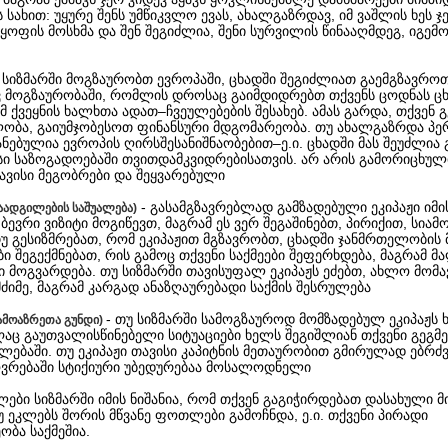
ს სახით: უყურე შენს უმწიკვლო ევას, ახალგაზრდავ, იმ ვაშლის ხეს ჯ
ყოფის მოსხმა და შენ შეგიძლია, შენი სურვილის წინააღმდეგ, იგემო
უ სიზმარში მოგზაურობთ ევროპაში, ცხადში შეგიძლიათ გაემგზავრო
 მოგზაურობაში, რომლის დროსაც გაიმდიდრებთ თქვენს ცოდნას ც
ამ ქვეყნის ხალხთა ადათ–ჩვეულებების შესახებ. ამას გარდა, თქვენ 
ობა, გაიუმჯობესოთ ფინანსური მდგომარეობა. თუ ახალგაზრდა პე
ებულია ევროპის ღირსშესანიშნაობებით–ე.ი. ცხადში მას შეუძლია 
ნსი საზოგადოებაში თვითდამკვიდრებისათვის. არ არის გამორიცხული
ავისი მეგობრები და შეყვარებული
- გასამგზავრებლად გამზადებული ეკიპაჟი იმის
დაადგილების საშუალება)
ბევრი ვიზიტი მოგიწევთ, მაგრამ ეს ვერ შეგაშინებთ, პირიქით, სიამო
თუ გესიზმრებათ, რომ ეკიპაჟით მგზავრობთ, ცხადში ჯანმრთელობის
 შეგექმნებათ, რის გამოც თქვენი საქმეები შეფერხდება, მაგრამ მ
 მოგვარდება. თუ სიზმარში თავისუფალ ეკიპაჟს ეძებთ, ახლო მომ
ძიმე, მაგრამ კარგად ანაზღაურებადი საქმის შესრულება
- თუ სიზმარში სამოგზაუროდ მომზადებულ ეკიპაჟს 
ნამოაზრეთა გუნდი)
ღაც გაუთვალისწინებელი სიტუაციები ხელს შეგიშლიან თქვენი გეგმე
ლებაში. თუ ეკიპაჟი თავისი კაპიტნის მეთაურობით გმირულად ებრძვ
ოვრებაში სტიქიური უბედურებაა მოსალოდნელი
კლები სიზმარში იმის ნიშანია, რომ თქვენ გაგიჭირდებათ დასახული მ
უ ეკლებს შორის მწვანე ფოთლები გამოჩნდა, ე.ი. თქვენი პირადი
ბა საქმეშია.