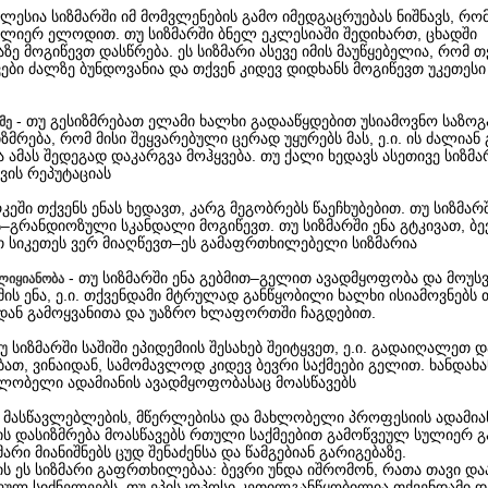
კლესია სიზმარში იმ მომვლენების გამო იმედგაცრუებას ნიშნავს, რ
 ძლიერ ელოდით. თუ სიზმარში ბნელ ეკლესიაში შედიხართ, ცხადში
ე მოგიწევთ დასწრება. ეს სიზმარი ასევე იმის მაუწყებელია, რომ თ
ვები ძალზე ბუნდოვანია და თქვენ კიდევ დიდხანს მოგიწევთ უკეთეს
- თუ გესიზმრებათ ელამი ხალხი გადააწყდებით უსიამოვნო საზოგ
მე
იზმრება, რომ მისი შეყვარებული ცერად უყურებს მას, ე.ი. ის ძალიან
 ამას შედეგად დაკარგვა მოჰყვება. თუ ქალი ხედავს ასეთივე სიზმარ
ვის რეპუტაციას
რკეში თქვენს ენას ხედავთ, კარგ მეგობრებს წაეჩხუბებით. თუ სიზმარშ
ს–გრანდიოზული სკანდალი მოგიწევთ. თუ სიზმარში ენა გტკივათ, ბე
 სიკეთეს ვერ მიაღწევთ–ეს გამაფრთხილებელი სიზმარია
- თუ სიზმარში ენა გებმით–გელით ავადმყოფობა და მოუს
ლიყიანობა
მის ენა, ე.ი. თქვენდამი მტრულად განწყობილი ხალხი ისიამოვნებს 
დან გამოყვანითა და უაზრო ხლაფორთში ჩაგდებით.
თუ სიზმარში საშიში ეპიდემიის შესახებ შეიტყვეთ, ე.ი. გადაიღალეთ დ
ათ, ვინაიდან, სამომავლოდ კიდევ ბევრი საქმეები გელით. ხანდახა
ხლობელი ადამიანის ავადმყოფობასაც მოასწავებს
- მასწავლებლების, მწერლებისა და მახლობელი პროფესიის ადამია
ის დასიზმრება მოასწავებს რთული საქმეებით გამოწვეულ სულიერ გ
მარი მიანიშნებს ცუდ შენაძენსა და წამგებიან გარიგებაზე.
ის ეს სიზმარი გაფრთხილებაა: ბევრი უნდა იშრომონ, რათა თავი დ
ეულ სიძნელეებს. თუ ეპისკოპოსი კეთილგანწყობილია თქვენდამი დ