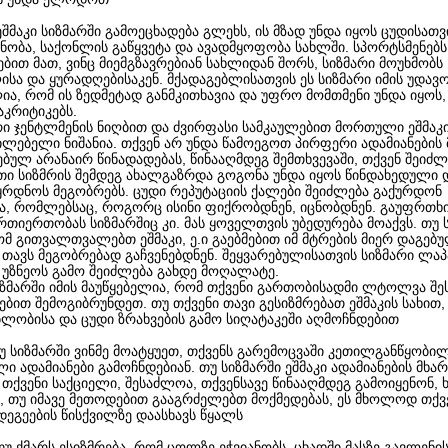
ეშმაკი სიზმარში გამოეცხადება გლეხს, ის მზად უნდა იყოს ცუდისათვ
ნობა, საქონლის გაწყვეტა და ავადმყოფობა სახლში. სპორტსმენებს
ბით მათ, ვინც მიემგზავრებიან სახლიდან შორს, სიზმარი მოუხმობს
სა და ყურადღებისაკენ. მქადაგებლისათვის ეს სიზმარი იმის უდავ
ია, რომ ის ზედმეტად განმკითხავია და უფრო მომთმენი უნდა იყოს
აკრიტიკებს.
ი ჯენტლმენის ნიღბით და ძვირფასი სამკაულებით მორთული ეშმაკ
ლებელი ნიშანია. თქვენ არ უნდა წამოეგოთ პირფერი ადამიანების 
ბულ არანაირ წინადადებას, წინააღმდეგ შემთხვევაში, თქვენ შეიძლ
სეთი სიზმრის შემდეგ ახალგაზრდა გოგონა უნდა იყოს წინდახედული
ყრდნოს მეგობრებს. ცუდი რეპუტაციის ქალები შეიძლება გაქურდონ
მა, რომლებსაც, როგორც ისინი ფიქრობდნენ, იცნობდნენ. გაუფრთ
რთიერთობას სიზმარშიც კი. მას ყოველთვის უბედურება მოაქვს. თუ 
მ გითვალთვალებთ ეშმაკი, ე.ი გაებმებით იმ მტრების მიერ დაგებუ
თავს მეგობრებად გაჩვენებდნენ. შეყვარებულისათვის სიზმარი ლაპ
 უზნეოს გამო შეიძლება გახდე მოღალატე.
სიზმარში იმის მაუწყებელია, რომ თქვენი გართობისადმი ლტოლვა შ
ებით შემოგიბრუნდეთ. თუ თქვენი თავი გესიზმრებათ ეშმაკის სახით,
ლობისა და ცუდი ზრახვების გამო სიღატაკეში აღმოჩნდებით
თუ სიზმარში ვინმე მოატყუეთ, თქვენს გარემოცვაში კეთილგანწყობი
ი ადამიანები გამოჩნდებიან. თუ სიზმარში ეშმაკი ადამიანების მხა
 თქვენი საქციელი, შესაძლოა, თქვენსავე წინააღმდეგ გამოიყენონ
, თუ იმავე მეთოდებით გააგრძელებთ მოქმედებას, ეს მხოლოდ თქვ
დეგეების წისქვილზე დაასხავს წყალს
თუ ქმარს ესიზმრება, რომ ცოლზე ეჭვიანობს, ცხადში მასზე გავლენი