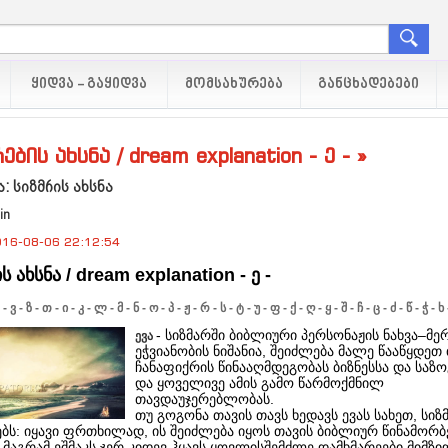
ᲧᲘᲓᲕᲐ - ᲒᲐᲧᲘᲓᲕᲐ
ᲛᲝᲛᲡᲐᲮᲣᲠᲔᲑᲐ
ᲒᲐᲜᲪᲮᲐᲓᲔᲑᲔᲑᲘ
ების ახსნა / dream explanation - ე - »
: სიზმრის ახსნა
in
16-08-06 22:12:54
ს ახსნა / dream explanation - ე -
-
ვ
-
ზ
-
თ
-
ი
-
კ
-
ლ
-
მ
-
ნ
-
ო
-
პ
-
ჟ
-
რ
-
ს
-
ტ
-
უ
-
ფ
-
ქ
-
ღ
-
ყ
-
შ
-
ჩ
-
ც
-
ძ
-
წ
-
ჭ
-
ხ
- სიზმარში ბიბლიური პერსონაჟის ნახვა–მე
ევა
ეჭვიანობის ნიშანია, შეიძლება მალე წააწყდეთ
ჩანაფიქრის წინააღმდეგობას ბიზნესსა და საზ
და ყოველივე ამის გამო წარმოქმნილ
თავდაუჯერებლობას.
თუ გოგონა თავის თავს ხედავს ევას სახეთ, სიზ
ს: იყავი ფრთხილად, ის შეიძლება იყოს თავის ბიბლიურ წინამორბ
მაგრამ ეშმაკს ჯერ კიდევ ჰყავს ყოვლისშემძლე დამხმარეები მიმზ