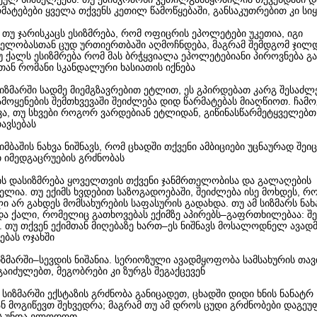
მატებები ყველა თქვენს კეთილ წამოწყებაში, განსაკუთრებით კი ს
- თუ ჯარისკაცს ესიზმრება, რომ ოფიცრის ეპოლეტები უკეთია, იგი
ელობასთან ცუდ ურთიერთბაში აღმოჩნდება, მაგრამ შემდგომ ჯილ
უ ქალს ესიზმრება რომ მას ბრჭყვიალა ეპოლეტებიანი პიროვნება გა
თან რომანი სკანდალური ხასიათის იქნება
სიზმარში სადმე მიემგზავრებით ეტლით, ეს გპირდებათ კარგ შესაძ
მოყენების შემთხვევაში შეიძლება დიდ წარმატებას მიაღწიოთ. ჩამო
ხვა, თუ სხვები როგორ ვარდებიან ეტლიდან, გიწინასწარმეტყველებ
ავსებას
ქიმბაშის ნახვა ნიშნავს, რომ ცხადში თქვენი ამბიციები უცნაურად შე
 იმედგაცრუების გრძნობას
მის დასიზმრება ყოველთვის თქვენი ჯანმრთელობისა და გალაღების
ელია. თუ ექიმს ხვდებით საზოგადოებაში, შეიძლება ისე მოხდეს, რ
 არ გახდეს მომსახურების საფასურის გადახდა. თუ ამ სიზმარს ნახ
ა ქალი, რომელიც გათხოვებას ექიმზე აპირებს–გაფრთხილებაა: შ
. თუ თქვენ ექიმთან მიღებაზე ხართ–ეს ნიშნავს მოსალოდნელ ავა
ებას ოჯახში
სიზმარში–სევდის ნიშანია. სერიოზული ავადმყოფობა სამსახურის თავ
გაიძულებთ, მეგობრები კი ზურგს შეგაქცევენ
უ სიზმარში ექსტაზის გრძნობა განიცადეთ, ცხადში დიდი ხნის ნანატრ
ნ მოგიწევთ შეხვედრა; მაგრამ თუ ამ დროს ცუდი გრძნობები დაგე
ას უნდა ელოდოთ