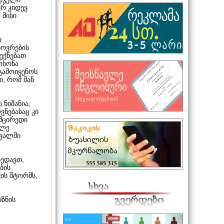
ერ კიდევ
 მისი
თ
ხოვრების
გექნებათ
რსონა
გამოიყენოს
, რომ მან
 ნიშანია,
ვნებასაც კი
 მცირედი
ალე
ავალში
ხედავთ,
ბის
ის შტორმს,
იზნის