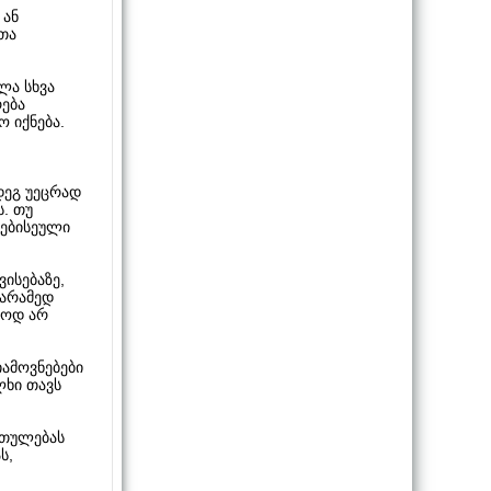
 ან
ათა
ლა სხვა
რება
ო იქნება.
დეგ უეცრად
ს. თუ
რებისეული
ისებაზე,
 არამედ
ლოდ არ
იამოვნებები
ლხი თავს
რთულებას
ს,