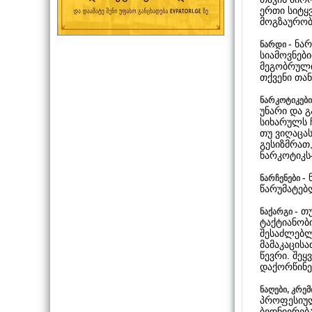
ერთი სიტყვ
მოგზაურობ
- ნა
ნარდი
სიამოვნებ
მეგობრული
თქვენი თა
ნარკოტიკებ
უნარი და 
სიხარულს ჩ
თუ ვიღაცა
გესიზმრათ
ნარკოტიკს
-
ნარჩენები
წარუმატებლ
- თ
ნაქარგი
ტაქტიანობ
შესაძლებლ
მამაკაცისა
წევრი. შეყ
დაქორწინე
ნაღები, კრემ
პროფესიულ
ბედნიერებ