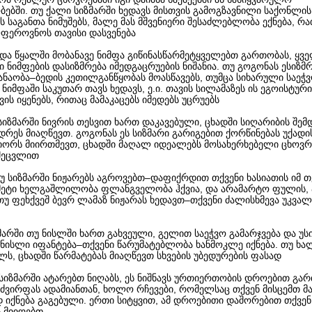
ებში. თუ ქალი სიზმარში ხედავს მისთვის გამოგზავნილი საქონლის
 საგანთა ნიმუშებს, მალე მას მშვენიერი შესაძლებლობა ექნება, რ
ფეროვნოს თავისი დასვენება
ნდა წყალში მობანავე ნიმფა გიწინასწარმეტყველებთ გართობას, ყვე
ი ნიმფების დასიზმრება იმედგაცრუების ნიშანია. თუ გოგონას ესიზმ
ანაობა–ბედის კეთილგანწყობას მოასწავებს, თუმცა სიხარული საეჭვ
ნიმფაში საკუთარ თავს ხედავს, ე.ი. თავის სილამაზეს ის ეგოისტური
ვის იყენებს, რითაც მამაკაცებს იმედებს უცრუებს
 სიზმარში ნივრის თესვით ხართ დაკავებული, ცხადში სიღარიბის შემ
რეს მიაღწევთ. გოგონას ეს სიზმარი გარიგებით ქორწინებას უქადი
ნიორს მიირთმევთ, ცხადში მაღალ იდეალებს მოსახერხებელი ცხოვ
შეცვლით
თუ სიზმარში ნიჟარებს აგროვებთ–დაფიქრდით თქვენი ხასიათის იმ თვ
მეტი ხელგაშლილობა ფლანგველობა ჰქვია, და არამარტო ფულის,
თუ ფეხქვეშ ბევრ ლამაზ ნიჟარას ხედავთ–თქვენი ძალისხმევა უკვა
ზმარში თუ ნისლში ხართ გახვეული, გელით საეჭვო გამარჯვება და უს
უ ნისლი იფანტება–თქვენი წარუმატებლობა ხანმოკლე იქნება. თუ ხა
ლს, ცხადში წარმატებას მიაღწევთ სხვების უბედურების ფასად
 სიზმარში ატარებთ ნიღაბს, ეს ნიშნავს ურთიერთობის დროებით გა
 ძვირფას ადამიანთან, ხოლო რჩევები, რომელსაც თქვენ მისცემთ მა
 იქნება გაგებული. ერთი სიტყვით, ამ დროებითი დაშორებით თქვენ
 მიიღებთ.