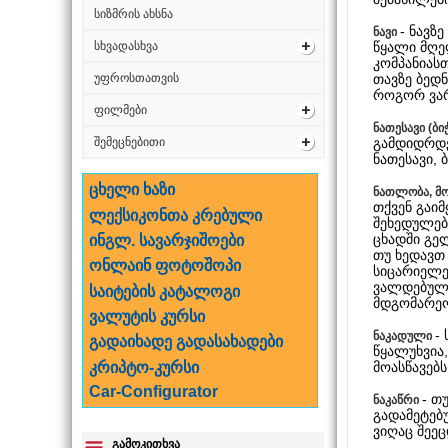
სიზმრის ახსნა
- ნავზ
ნავი
წყალი მღე
სხვადასხვა
კომპანიას
თავზე ბედნ
უფროსთათვის
როგორ ვარ
ფილმები
ნათესავი (ბი
გამდიდრდე
შემეცნებითი
ნათესავი, 
ცხელი ხაზი
ნათლობა, მ
თქვენ გაი
ლექსიკონთა კრებული
შეხედულებე
ცხადში გე
ინგლ. სავარჯიშოები
თუ ხედავთ
ონლაინ ფოტოშოპი
სიცარიელე
ვალდებულე
საიტების კატალოგი
მდგომარეო
ვალუტის კურსი
-
ნაკადული
გადაიხადე გადასახადები
წყალუხვია
მოასწავებ
კრიპტო-კურსი
Car-Configurator
- თ
ნაკაწრი
გადამეტებ
ვიღაც შეე
გამოკითხვა