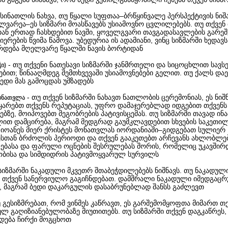
ე სინათლის ნახვა, თუ წყალი სუფთაა–ბრწყინვალე პერსპექტივის ნიშა
ლვარეა–ეს სიზმარი მოასწავებს უსიამოვნო ცვლილებებს. თუ თქვენ
თან ერთად ჩასხდებით ნავში, ყოველგვარი თავგადასავლების გარეშ
იერების წვიმა წამოვა. უბედურია ის ადამიანი, ვინც სიზმარში ხედავს
დება მღელვარე წყალში ნავის ბორტიდან
- თუ თქვენი ნათესავი სიზმარში ჯანმრთელი და სიცოცხლით სავს
ჭი)
ბით; წინააღმდეგ შემთხვევაში უსიამოვნებები გელით. თუ ქალს და
ბედი მას გამოცდას უმზადებს
- თუ თქვენ სიზმარში ნახავთ ნათლობის ცერემონიას, ეს ნიშ
ონათვლა
მყარებთ თქვენს რეპუტაციას, უფრო დამაჯერებლად იდგებით თქვენს
ბზე, მოიპოვებთ მეგობრების პატივისცემას. თუ სიზმარში თავად ი
ლით დამცირება, მაგრამ მედგრად გაუმკლავდებით სხვების საკეთ
 იოანეს მიერ ქრისტეს მონათვლას იორდანიაში–გიდგებათ სულიერ
სთან ბრძოლის პერიოდი და თქვენ გააკეთებთ არჩევანს ახლობლებ
ბასა და ფარული ოცნების შესრულებას შორის, რომელიც უკავშირ
ბისა და სიმდიდრის პატივმოყვარულ სურვილს
 სიზმარში ნაკადული მკვეთრ შთაბეჭდილებებს ნიშნავს. თუ ნაკადულ
, თქვენ სანერვიულო გაგიჩნდებათ. დამშრალი ნაკადული იმედგაცრ
ს, მაგრამ ბედი დაკარგულის დასაბრუნებლად შანსს გაძლევთ
უ გესიზმრებათ, რომ ვინმეს კაწრავთ, ეს გარშემომყოფთა მიმართ თ
ულ გაღიზიანებულობაზე მიუთითებს. თუ სიზმარში თქვენ დაგკაწრეს,
ცდება ჩირქი მოგცხოთ