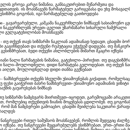
აკელის გროვა კარგი ნიშანია, განსაკუთრებით მეწარმეთა და
დთათვის. ის მოასწავებს წარმატებულ გარიგებასა და უხვ მოსავალს
აესიზმრა გოგონას, იგი წარმატებულად გათხოვდება
- გავარვარებული, კაშკაშა ნაკვერჩხლები ნიშნავენ სასიამოვნო ც
ბი
ში ნაკვერჩხლებს ურევთ–გელით უზარმაზარი სიხარული ჩამქრალი
ლი გულგატეხილობას მოასწავებს
- თუ თქვენ თავს სიზმარში ნაკლიან ადამიანად ხედავთ, ცხადში ბო
ი გაგიჩნდებათ და თქვენი რეპუტაცია ეჭვქვეშ დადგება. თუ მანკიერ
 გესიზმრებათ, ბედი თქვენი ახლობლების მიმართ მკაცრი იქნება
იანი ნალი წარმატების ნიშანია, გატეხილი–პირიქით. თუ დაგესიზმ
ი ნალი–მოულოდნელი, დიდი წარმატება გელოდებათ. თუ თქვენ ნ
ა აიღეთ, მოულოდნელად დიდი თანხა გექნებათ
- ნამსხვრევები თქვენს სხეულში უსიამოვნებას გიქადით, რომელსაც
ი
თუ ფეხი გაიჭერით ბასრი ნამსხვრევით–უსიამოვნო ადამიანის ვიზიტ
საქმის გაუარესებას ნიშნავს
 თუ სიზმარში ნამცხვარს მიირთმევთ–იცოდეთ, გარემოცვაში არაკე
ვთ, რომლებიც თქვენთვის ზიანის მოყენებას ცდილობენ. თუ გოგონა
 რომ მან ნამცხვრები გამოაცხო, ცხადში შეიძლება საკუთარი ქარა
არალდეს
- ნანგრევები რთულ სამუშაოს მოასწავებენ, რომლის შედეგიც ძალზე
 იქნება. თუ ნანგრევები შეყვარებულებს ესიზმრებათ, ერთ–ერთი მ
ობას დაარღვევს. მიწათმოქმედი ასეთი სიზმრის შემდეგ დაკარგავს 