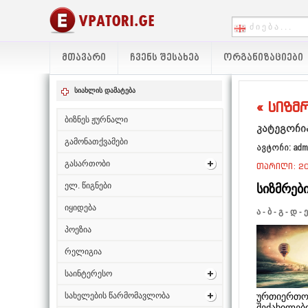
ᲛᲗᲐᲕᲐᲠᲘ
ᲩᲕᲔᲜᲡ ᲨᲔᲡᲐᲮᲔᲑ
ᲝᲠᲒᲐᲜᲘᲖᲐᲪᲘᲔᲑᲘ
სიახლის დამატება
« სიზმრ
ბიზნეს ჟურნალი
კატეგორია
გამონათქვამები
ავტორი: adm
გასართობი
თარიღი: 20
ელ. წიგნები
სიზმრები
იყიდება
ა
-
ბ
-
გ
-
დ
-
ე
პოეზია
რელიგია
საინტერესო
ურთიერთობ
სახელების წარმომავლობა
შეძახილები