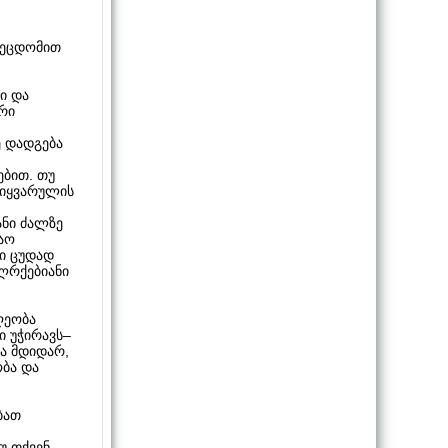
შეცდომით
ი და
არი
ე დადგება
ებით. თუ
 სიყვარულის
ანი ძალზე
თაო
ბი ცუდად
ლრქებიანი
ღეობა
ი უჭირავს–
რა მდიდარ,
ობა და
ბათ
უ თქვენ