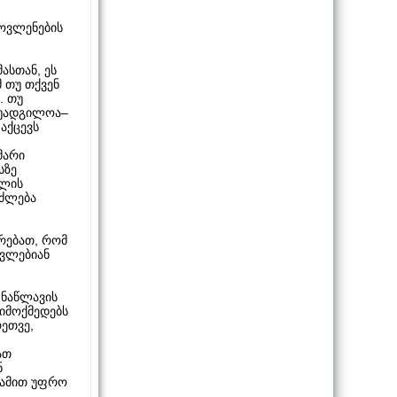
მოვლენების
ასთან, ეს
მ თუ თქვენ
. თუ
ა უადგილოა–
აქცევს
მარი
სზე
ელის
იძლება
მრებათ, რომ
ცვლებიან
 ნაწლავის
იმოქმედებს
ეთვე,
ათ
ნ
 ამით უფრო