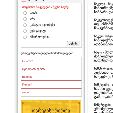
- ნ
ნაკელი
მოგწონთ ნოველები - ჩვენი საქმე
მიწათმოქმე
სიზმარი დ
დიახ
არა
ნაკვერჩხლე
თუ სიზმარ
კარგად იკითხება
ნაკვერჩხა
ვერ გავიგე
ნაკლი, მანკი
ამორალურია
ჩანაფიქრებ
ადამიანები
- მთლ
ნალი
დარეგისტრირებული მომხმარებლები
მიჭედებულ
იპოვნეთ დ
Luka777
ნამსხვრევებ
იყოდაარაიყორა
გიქმნიან. 
ზოგჯერ კი 
Robtrim
-
ნამცხვარი
FrankyJ
ხალხი გყა
დაესიზმრა,
ჯონი
გამო დაზ
ნანგრევები
უმნიშვნელო
თავის პირ