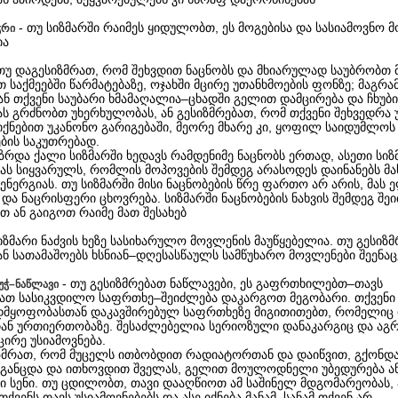
- თუ სიზმარში რაიმეს ყიდულობთ, ეს მოგებისა და სასიამოვნო 
ჭრი
ია
 თუ დაგესიზმრათ, რომ შეხვდით ნაცნობს და მხიარულად საუბრობთ მ
თ საქმეებში წარმატებაზე, ოჯახში მცირე უთანხმოების ფონზე; მაგრა
ან თქვენი საუბარი ხმამაღალია–ცხადში გელით დამცირება და ჩხუბი
ას გრძნობთ უხერხულობას, ან გესიზმრებათ, რომ თქვენი შეხვედრ
იქნებით უკანონო გარიგებაში, მეორე მხარე კი, ყოფილ საიდუმლოს 
ბის საკუთრებად.
ზრდა ქალი სიზმარში ხედავს რამდენიმე ნაცნობს ერთად, ასეთი სიზ
მას სიყვარულს, რომლის მოპოვების შემდეგ არასოდეს დაინანებს მა
ნერგიას. თუ სიზმარში მისი ნაცნობების წრე ფართო არ არის, მას 
და ნაცრისფერი ცხოვრება. სიზმარში ნაცნობების ნახვის შემდეგ შე
თ ან გაიგოთ რაიმე მათ შესახებ
იზმარი ნაძვის ხეზე სასიხარულო მოვლენის მაუწყებელია. თუ გესიზ
დან სათამაშოებს ხსნიან–დღესასწაულს სამწუხარო მოვლენები შეენა
- თუ გესიზმრებათ ნაწლავები, ეს გაფრთხილებთ–თავს
კუჭ–ნაწლავი
ათ სასიკვდილო საფრთხე–შეიძლება დაკარგოთ მეგობარი. თქვენი
ადმყოფობასთან დაკავშირებულ საფრთხეზე მიგითითებთ, რომელიც 
ან ურთიერთობაზე. შესაძლებელია სერიოზული დანაკარგიც და აგრ
ირე უსიამოვნება.
ზმრათ, რომ მუცელს ითბობდით რადიატორთან და დაიწვით, გქონდ
 განცდა და ითხოვდით შველას, გელით მოულოდნელი უბედურება ა
ი სენი. თუ ცდილობთ, თავი დააღწიოთ ამ საშინელ მდგომარეობას,
თქვენს თავს უსიამოვნებებს და ასე იქნება მანამ, სანამ თქვენ არ