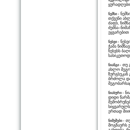
ყურადღები
- ნემ
ნემსი
თქვენი ახლ
ძაფს, ნიშ
ძებნა–ნიშა
ეყვარებით 
- ნეს
ნესვი
ჭამა ნიშნ
ნესვსს ბა
სასიკეთოდ
- თუ
ნიანგი
ახლო მეგო
ზურგსუკან
ბრძოლა და
მეგობარსაც
- ნ
ნიახური
დიდი წარმ
შემობრუნებ
სიყვარულს
ერთად მიი
- თ
ნიმუშები
მოგზაურს 
გახდება, რ