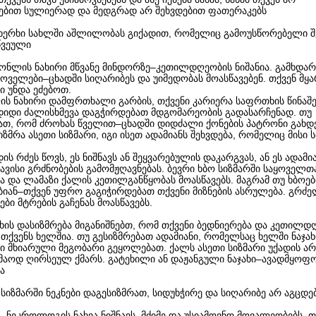
ბით სულიერად და მედგრად არ შეხვდებით ფათერაკებს
ახერხი სახლში აშლილობას გიქადით, რომელიც გამოუსწორებელი 
წვეული
ქონლის ნახირი მწვანე მინდორზე–კეთილდღეობის ნიშანია. გამხდარ
ხოველები–ცხადში სიღარიბეს და უიმედობას მოასწავებენ. თქვენ მყ
ი უნდა ეძებოთ.
ის ნახირი დამფრთხალი გარბის, თქვენი კარიერა საფრთხის წინაშ
დიდი ძალისხმევა დაგჭირდებათ მდგომარეობის გადასარჩენად. თუ
ათ, რომ ძროხას წველით–ცხადში დიდძალი ქონების პატრონი გახდ
ზმრა ასეთი სიზმარი, იგი ისეთ ადამიანს შეხვდება, რომელიც მისი
ის რძეს წოვს, ეს ნიშნავს ან შეყვარებულის დაკარგვას, ან ეს ადამი
ავისი გრძნობების გამომჟღავნებას. ბევრი ხბო სიზმარში საყოველ
ა და ლამაზი ქალის კეთილგანწყობას მოასწავებს. მაგრამ თუ ხბოე
ბიან–თქვენ უფრო გაგიჭირდებათ თქვენი მიზნების ასრულება. გრძე
ოები მტრების გაჩენას მოასწავებს.
ჯახის დასიზმრება მიგანიშნებთ, რომ თქვენი ბედნიერება და კეთილდ
თქვენს ხელშია. თუ გესიზმრებათ ადამიანი, რომელსაც ხელში ნაჯახ
რი მხიარული მეგობარი გეყოლებათ. ქალს ასეთი სიზმარი უქადის ა
კმაოდ ღირსეულ ქმარს. გატეხილი ან დაჟანგული ნაჯახი–ავადმყოფ
ა
 სიზმარში ნეკნები დაგესიზმრათ, სიდუხჭირე და სიღარიბე არ აგცდე
- ნეკროლოგის ნახვა ნიშნავს, მძიმე და უსიამოვნო მოვალეობებს. თ