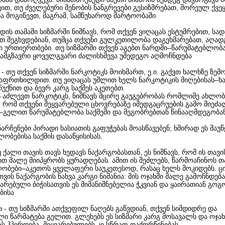
ით, თუ ძველებური შენობის ნანგრევები გესიზმრებათ, შორეულ ქვეყ
ა მოგიწევთ, მაგრამ, სამწუხაროდ მარტოობაში
რდის თამაში სიზმარში ნიშნავს, რომ თქვენ ვიღაცას ესტუმრებით, სა
ით შეგხვდებიან, თუმცა თქვენი გულკეთილობა დაგეხმარებათ, აღა
 ურთიერთბები. თუ სიზმარში თქვენ აგებთ ნარდში–წარუმატებლობა
ნამგზავრი ყოველგვარი ძალისხმევა უშედეგო აღმოჩნდება
- თუ თქვენ სიზმარში ნარკოტიკს მოიხმართ, ე.ი. გაქვთ ხალხზე ზემ
ი
გაფრთხილდით. თუ ვიღაცას უშლით ხელს ნარკოტიკის მიღებისას–ხ
უქნით და ბევრ კარგ საქმეს აკეთებთ.
ს აძლევთ ნარკოტიკს, ნიშნავს მცირე გაუგებრობას რომლიმე ახლო
, რომ თქვენი შეყვარებული ცხოვრებაზე იმედგაცრუების გამო მიეძა
–გელით წარუმატებლობა საქმეში და მეგობრებთან წინააღმდეგობა
 ნარჩენები პირადი ხასიათის გაფუჭებას მოასწავებენ; ხშირად ეს მაუ
ობებისა საქმის დასაწყისისას.
უ ქალი თავის თავს ხედავს ნაქარგობასთან, ეს ნიშნავს, რომ ის თავი
ით მალე მიიპყრობს ყურადღებას. ამით ის შეძლებს, წარმოაჩინოს თ
ობები–აკეთოს ყველაფერი საუკეთესოდ, რასაც ხელს მოკიდებს. 
თვის ნაქარგობის ნახვა კარგი ნიშანია: მის ოჯახში მალე გამოჩნდებ
ვარებული ბიჭისათვის ეს მიმანიშნებელია ჭკვიან და ყაირათიან გოგ
ბისა
- თუ სიზმარში ათქვეფილ ნაღებს გაწვდიან, თქვენ სიმდიდრე და
ი
ი წარმატება გელით. გლეხებს ეს სიზმარი კარგ მოსავალს და ოჯა
ას ჰპირდება, შეყვარებულებს კი სწრაფ დაქორწინებას