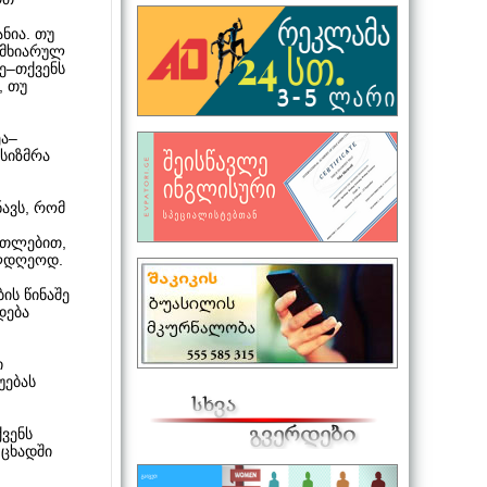
ნია. თუ
 მხიარულ
ე–თქვენს
, თუ
ეა–
ესიზმრა
ნავს, რომ
ნათლებით,
ილდღეოდ.
ის წინაშე
დება
ი
უებას
ქვენს
 ცხადში