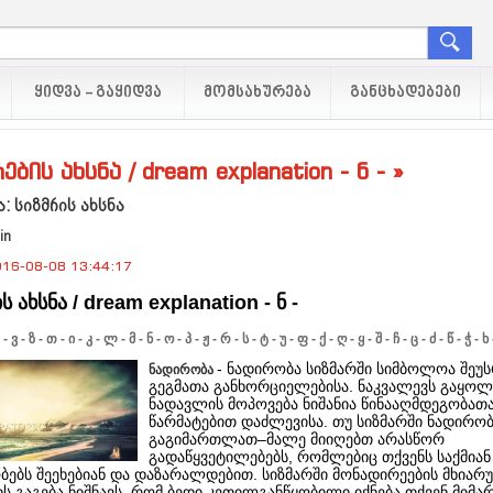
ᲧᲘᲓᲕᲐ - ᲒᲐᲧᲘᲓᲕᲐ
ᲛᲝᲛᲡᲐᲮᲣᲠᲔᲑᲐ
ᲒᲐᲜᲪᲮᲐᲓᲔᲑᲔᲑᲘ
ების ახსნა / dream explanation - ნ - »
: სიზმრის ახსნა
in
16-08-08 13:44:17
ს ახსნა / dream explanation - ნ -
-
ვ
-
ზ
-
თ
-
ი
-
კ
-
ლ
-
მ
-
ნ
-
ო
-
პ
-
ჟ
-
რ
-
ს
-
ტ
-
უ
-
ფ
-
ქ
-
ღ
-
ყ
-
შ
-
ჩ
-
ც
-
ძ
-
წ
-
ჭ
-
ხ
- ნადირობა სიზმარში სიმბოლოა შე
ნადირობა
გეგმათა განხორციელებისა. ნაკვალევს გაყოლ
ნადავლის მოპოვება ნიშანია წინააღმდეგობათ
წარმატებით დაძლევისა. თუ სიზმარში ნადირობ
გაგიმართლათ–მალე მიიღებთ არასწორ
გადაწყვეტილებებს, რომლებიც თქვენს საქმიან
ებს შეეხებიან და დაზარალდებით. სიზმარში მონადირეების მხიარ
ს გაგება ნიშნავს, რომ ბედი კეთილგანწყობილი იქნება თქვენ მიმა