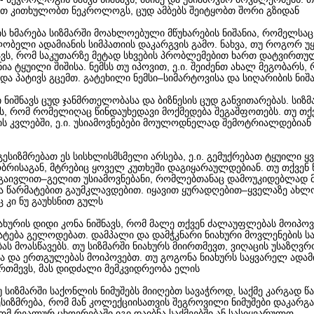
თ კითხულობთ ნეკროლოგს, ცუდ ამბებს შეიტყობთ შორი გზიდან
სის ხმარება სიზმარში მოახლოებული მწუხარების ნიშანია, რომელსა
ობელი ადამიანის სიმპათიის დაკარგვის გამო. ნახვა, თუ როგორ უ
ნავს, რომ საკუთარზე მეტად სხვების პრობლემებით ხართ დატვირთულ
ნია ტყუილი შიშისა. ნემსს თუ იპოვით, ე.ი. შეიძენთ ახალ მეგობარს
და პატივს გცემთ. გატეხილი ნემსი–სიმარტოვისა და სიღარიბის ნიშა
ვი ნიშნავს ცუდ ჯანმრთელობასა და ბიზნესის ცუდ განვითარებას. სიზმ
ავს, რომ რომელიღაც წინდაუხედავი მოქმედება შეგაშფოთებს. თუ თქ
ღის კვლებში, ე.ი. უსიამოვნებები მოულოდნელად შემოტრიალდებიან
 გესიზმრებათ ეს სისხლისმსმელი არსება, ე.ი. გემუქრებათ ტყუილი ყ
ბრისაგან, მტრებიც ყოველ კუთხეში დაგიყარაულდებიან. თუ თქვენ 
 გაივლით–გელით უსიამოვნებანი, რომლებთანაც დამოუკიდებლად 
 წარმატებით გაუმკლავდებით. იყავით ყურადღებით–ყველაზე ახლ
 კი ნუ გაუხსნით გულს
იახურის დიდი კონა ნიშნავს, რომ მალე თქვენ ძალაუფლებას მოიპო
ატება გელოდებათ. დამპალი და დამჭკნარი ნიახური მოვლენების ს
ას მოასწავებს. თუ სიზმარში ნიახურს მიირთმევთ, ვიღაცის უსაზღვრ
ა და ერთგულებას მოიპოვებთ. თუ გოგონა ნიახურს საყვარელ ადამ
რთმევს, მას დიდძალი მემკვიდრეობა ელის
უ სიზმარში საქონლის ნიმუშებს მიიღებთ სავაჭროდ, საქმე კარგად წ
ესიზმრება, რომ მან კოლექციისათვის შეგროვილი ნიმუშები დაკარგა
ომ რეალურ ცხოვრებაში იგი დაიბნა საქმეებში ან სასიყვარულო