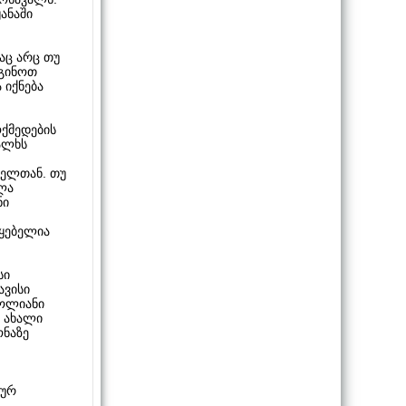
ანაში
დაც არც თუ
დგინოთ
 იქნება
ოქმედების
ალხს
ბელთან. თუ
ლა
ნი
წყებელია
სი
ავისი
ცოლიანი
ა ახალი
ონაზე
ხურ