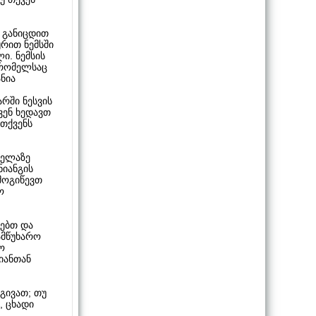
ც განიცდით
ყრით ნემსში
ი. ნემსის
, რომელსაც
ნია
არში ნესვის
ვენ ხედავთ
 თქვენს
ველაზე
ნიანგის
მოგიწევთ
ო
ვებთ და
ამწუხარო
ო
იანთან
აგივათ; თუ
, ცხადი