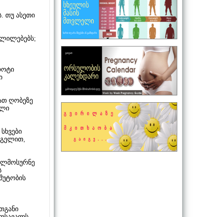
. თუ ასეთი
ვლილებებს;
როტი
ი
რათ ღობეზე
ალი
 სხვები
ი გელით,
თილმოსურნე
ს
ფშუტობის
ათგანი
მოსავალს.