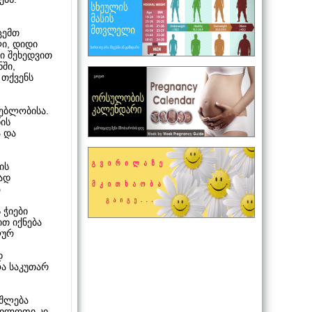
ცემთ
ლი, დიდი
ნი შეხედვით
ში,
 თქვენს
ტებლობისა.
ის
ა და
ის
ად
ა
 ჭიები
თ იქნება
ლურ
დ
ოა საკუთარ
იშლება
ჭილოფი კი