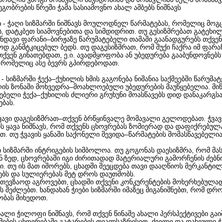
გობრების წრეში ჭამა სასიამოვნო ახალ ამბებს ნიშნავს
- ჭაღი სიზმარში ნიშნავს მოულოდნელ წარმატებას, რომელიც მოგ
ი
ს, დატკბეთ სიამოვნებითა და სიმდიდრით. თუ გესიზმრებათ გატეხი
ენდავი ფარანი–ბირჟაზე წარუმატებელი თამაში გაანადგურებს თქვე
ოდ განმტკიცებულ ბედს. თუ დაგესიზმრათ, რომ შუქი ჩაქრა იმ ფარან
ქვენ გინათებდათ, ე.ი. ავადმყოფობა ან უბედურება გააბუნდოვნებს
 რომელიც ასე ბევრს გპირდებოდათ.
- სიზმარში ჭექა–ქუხილის ხმის გაგონება ნიშანია საქმეებში წარუმა
ლის ზონაში მოხვედრა–მოახლოებული უბედურების მაუწყებელია. მიწ
რებელი ჭექა–ქუხილის ძლიერი გრუხუნი მოასწავებს დიდ დანაკარგს
ბას.
ჭვავი დაგესიზმრათ–თქვენ ბრწყინვალე მომავალი გელოდებათ. ჭვავ
ს ყავა ნიშნავს, რომ თქვენს ცხოვრებას ზომიერად და დაფიქრებულ
. თუ ჭვავის ყანაში საქონელი შევიდა–წარმატების მომასწავებელი
ბი სიზმარში ინტრიგების სიმბოლოა. თუ გოგონას დაესიზმრა, რომ მას
ნ ზედ, ცხოვრებაში იგი ძირითადად მატერიალური გამორჩენის ძებნი
ი. თუ ის მათ იშორებს, ცხადში შეეცდება თავი დააღწიოს მერკანტი
ებს და სულიერებას მეტ დროს დაუთმობს.
სათევზაოდ აგროვებთ, ცხადში თქვენი კონკურენტების მოხერხებულა
ს შეძლებთ. ხანდახან ჭიები სიზმარში იმაზეც მიგანიშნებთ, რომ დრ
ბას მიხედოთ.
ახალი ჭილოფი ნიშნავს, რომ თქვენ წინაშე ახალი პერსპექტივები გა
გმების ცხოვრებაში გატარების თვალსაზრისით. ძველი და დახეული 