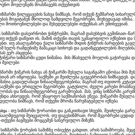
მოვნო მოვლენებს მოასწავებს თქვენთვის
სიზმარში ჭილყვავების ნახვა ნიშნავს, რომ თქვენ ჭეშმარიტ სიხარულ
ბას მოგიტანენ მხოლოდ ნამდვილი მეგობრები, მიუხედავად იმისა,
ი მოთხოვნილებები და შეხედულებები თქვენსას არ ემთხვევიან.
უ სიზმარში დასეირნობთ ჭინჭრებში, მაგრამ დასუსხვის გეშინიათ–წა
თუ თქვენ დაწვით ის, მაშინ თქვენი თავის უკმაყოფილო იქნებით და 
ებთ. თუ ახალგაზრდა ქალი სიზმარში მიდის ჭინჭრის ბარდების გავლ
ომ ხელს რამდენიმე მამაკაცი სთხოვს და გადაწყვეტილების მიღების
ას ვერ ასცდება.
ინჭარი სიზმარში ცუდი ნიშანია. მის მნახველს მოელის გაჭირვება დ
ი შვილები
იზმარში ჭიშკრის ნახვა ან ჭიშკარში შესვლა საგანგაშო ცნობაა მის შეს
თან არ იმყოფება. საქმეში კი შეიძლება გაუგებრობას ნიშნავდეს. 
იშანია გადაულახავი წინააღმდეგობებისა; მაგრამ თუ თვითონ კეტავ
საქმეში და ერთგული მეგობრები. გატეხილი, ძველი კარები მოასწავ
ობას და წინააღმდეგობრივ გარემოებას. მას, ვინც სიზმარში კარებ
უნდა ახსოვდეს, რომ უნაყოფო საქმიანობას ეწევა. ჭიშკარში შესვლა 
ცდელობა ნიშნავს, რომ თქვენი შრომა წარუმატებელი იქნება
- თუ სიზმარში ჭორაობთ და განკითხავთ სხვებს, შეიძლება გარ
ახვა
ინააღმდეგოდ შეიცვალოს. თუ დაგესიზმრათ, რომ მეგობრები ცუდად
–თქვენი ბავშვები მოგცემენ სანერვიულო მიზეზს.
 სიზმარში ჭორების სამიზნე ობიექტი გახდით, არის საშიშროება, შე
ქმიანი პარტნიორების შერჩევისას; შეიძლება ნამდვილ საქმიან ადამ