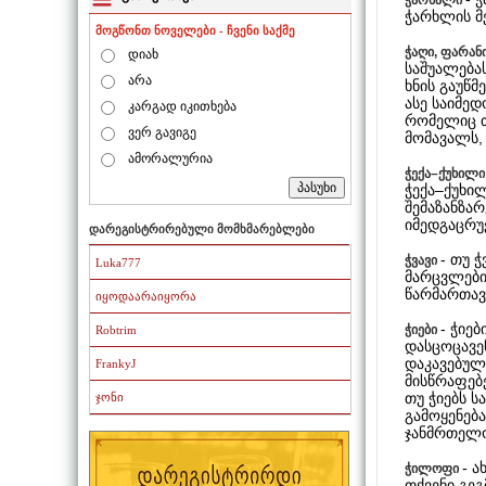
ჭარხლის მე
მოგწონთ ნოველები - ჩვენი საქმე
ჭაღი, ფარან
დიახ
საშუალება
არა
ხნის გაუწმ
ასე საიმედ
კარგად იკითხება
რომელიც თ
ვერ გავიგე
მომავალს,
ამორალურია
ჭექა–ქუხილი
ჭექა–ქუხი
შემაზანზა
იმედგაცრუე
დარეგისტრირებული მომხმარებლები
- თუ 
ჭვავი
Luka777
მარცვლები
წარმართავთ
იყოდაარაიყორა
- ჭიე
ჭიები
Robtrim
დასცოცავე
დაკავებულ
FrankyJ
მისწრაფებ
თუ ჭიებს 
ჯონი
გამოყენება
ჯანმრთელო
- 
ჭილოფი
თქვენი გე