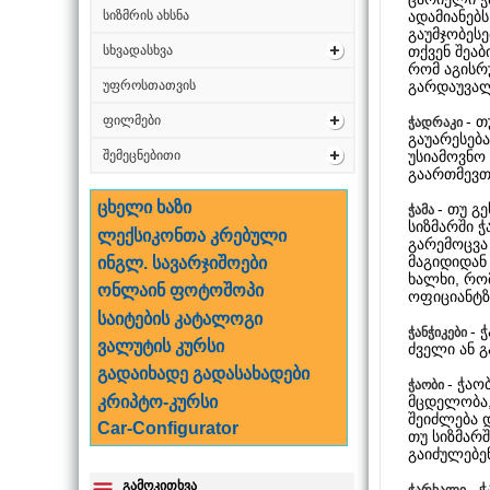
ადამიანებ
სიზმრის ახსნა
გაუმჯობეს
თქვენ შეაბ
სხვადასხვა
რომ აგისრ
გარდაუვალ
უფროსთათვის
- თ
ფილმები
ჭადრაკი
გაუარესება
უსიამოვნო 
შემეცნებითი
გაართმევთ
ცხელი ხაზი
- თუ გ
ჭამა
სიზმარში ჭ
ლექსიკონთა კრებული
გარემოცვა 
მაგიდიდან
ინგლ. სავარჯიშოები
ხალხი, რომ
ონლაინ ფოტოშოპი
ოფიციანტზ
საიტების კატალოგი
- 
ჭანჭიკები
ვალუტის კურსი
ძველი ან 
გადაიხადე გადასახადები
- ჭაო
ჭაობი
მცდელობა,
კრიპტო-კურსი
შეიძლება 
Car-Configurator
თუ სიზმარ
გაიძულებენ
გამოკითხვა
- 
ჭარხალი