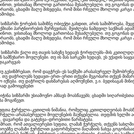
ობინოთ, ვისთანაც მხოლოდ გართობაა შესაძლებელი. თუ გოგონას დ
ორაობს, ცხადში მალე მიხვდება, რომ მისი რჩეული მხოლოდ კარგი 
აშობდა.
 სიზმარში ჭორების სამიზნე ობიექტი გახდით, არის საშიშროება, შე
ქმიანი პარტნიორების შერჩევისას; შეიძლება ნამდვილ საქმიან ადამ
ობინოთ, ვისთანაც მხოლოდ გართობაა შესაძლებელი. თუ გოგონას დ
ორაობს, ცხადში მალე მიხვდება, რომ მისი რჩეული მხოლოდ კარგი 
აშობდა.
- სიზმარში ქალი თუ თავის სახეზე ხედავს ჭორფლებს–მის კეთილდღ
 სამწუხარო მოვლენები. თუ ის მას სარკეში ხედავს, ეს უქადის საყ
 დაკარგვას
თუ გესიზმრებათ, რომ დაგჭრეს–ეს საქმეში არასასურველ შემობრუნე
ს. თუ დაჭრილებს ხედავთ–ერთ–ერთი თქვენი მეგობარი თქვენ მიმა
იქნება. თუ დაჭრილს დახმარებას აღმოუჩენთ, ე.ი. ბედისაგან მინ
ლად გამოიყენებთ
რიჭინა სიზმარში უსიამოვნო ამბავს მოასწავებს; ცხადში სიღარიბესთა
ა მოგიწევთ.
სუფთა ჭურჭელი–კეთილის ნიშანია, რომელიც კეთილდღეობას მოასწ
ჭურჭელი–არასასურველი მოვლენების მაუწყებელია. თეფშის ხელში ა
ა, დავარდნა და გატეხვა–დროებითი წარმატება.
ზმრათ, რომ ათვალიერებთ სუფთა, ლამაზ ჭურჭელს, თქვენს სახლში
აროებზე ლამაზი ჭურჭლით გაფორმებული მაღაზიის ნახვა გოგონასა
ორწინებას ნიშნავს. ჭურჭლის ცარიელი თაროები, ქაოსისა და საქმი