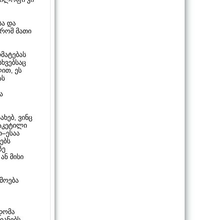
სა და
 რომ მათი
რმატებას
სხვებსაც
ით, ეს
ას
ა
ახებ, ვინც
დაკეტილი
თ–ესაა
ებს
ზე
ან მისი
ემოება
ცდომა
იანებს