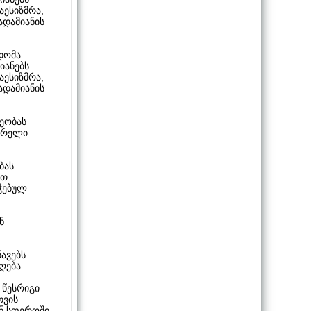
აესიზმრა,
ადამიანის
ცდომა
იანებს
აესიზმრა,
ადამიანის
ეობას
ვარელი
ბას
რთ
იჭებულ
ნ
ავებს.
ღება–
 წესრიგი
თვის
ან სფეროში