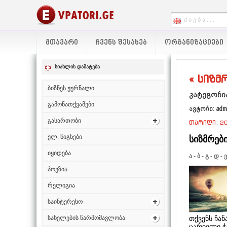
ᲛᲗᲐᲕᲐᲠᲘ
ᲩᲕᲔᲜᲡ ᲨᲔᲡᲐᲮᲔᲑ
ᲝᲠᲒᲐᲜᲘᲖᲐᲪᲘᲔᲑᲘ
სიახლის დამატება
« სიზმრ
ბიზნეს ჟურნალი
კატეგორია
გამონათქვამები
ავტორი: adm
გასართობი
თარიღი: 20
ელ. წიგნები
სიზმრები
იყიდება
ა
-
ბ
-
გ
-
დ
-
ე
პოეზია
რელიგია
საინტერესო
თქვენს ჩა
სახელების წარმომავლობა
ცარიელი ჭა