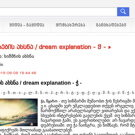
ᲧᲘᲓᲕᲐ - ᲒᲐᲧᲘᲓᲕᲐ
ᲛᲝᲛᲡᲐᲮᲣᲠᲔᲑᲐ
ᲒᲐᲜᲪᲮᲐᲓᲔᲑᲔᲑᲘ
ების ახსნა / dream explanation - ჭ - »
: სიზმრის ახსნა
in
16-08-08 18:44:48
ს ახსნა / dream explanation - ჭ -
-
ვ
-
ზ
-
თ
-
ი
-
კ
-
ლ
-
მ
-
ნ
-
ო
-
პ
-
ჟ
-
რ
-
ს
-
ტ
-
უ
-
ფ
-
ქ
-
ღ
-
ყ
-
შ
-
ჩ
-
ც
-
ძ
-
წ
-
ჭ
-
ხ
- თუ სიზმარში მუშაობთ ჭის წესრიგში 
ჭა, წყარო
ე.ი. ცხადში ვერ უმკლავდებით თქვენ ირგვლივ
წარმოქმნილ არახელსაყრელ ვითარებას და ექ
სხვების ინტერესების გავლენის ქვეშ. თუ სიზმარ
ჩავარდით ჭაში, ეს გაფრთხილებთ: არ ჩავარდ
დეპრესიაში. თუ ჭა ჩაინგრა, ეს ნიშნავს, რომ მ
ნაფიქრებს მთლიანად გააბათილებენ.
, ნიშნავს, რომ თქვენ გაგქურდავენ, თუ თქვენს საიდუმლოს გაანდ