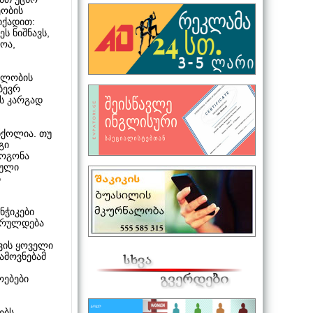
ეობის
იქადით:
ს ნიშნავს,
ოა,
თელობის
ბევრ
ბს კარგად
ნქოლია. თუ
გი
გოგონა
ბული
ს
ანჭიკები
ასრულდება
ევის ყოველი
ამოვნებამ
ოებები
ებს.