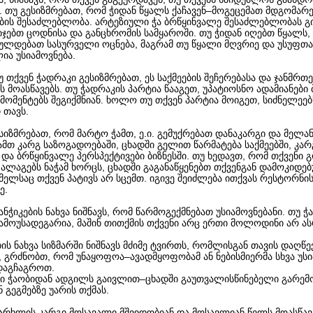
ს. თუ გესიზმრებათ, რომ ჭიდან წყალს ქაჩავენ–მოგეცემათ მდგომარ
ების შესაძლებლობა. არტეზიული ჭა ბრწყინვალე შესაძლებლობას გ
იჯებთ ცოდნისა და განცხრომის სამყაროში. თუ ჭიდან იღებთ წყალს, ე
ულდებათ სასურველი ოცნება, მაგრამ თუ წყალი მღვრიე და უსუფთა
ია უსიამოვნება.
უ თქვენ ჭადრაკი გესიზმრებათ, ეს საქმეების შეჩერებასა და ჯანმრ
ს მოასწავებს. თუ ჭადრაკის პარტია წააგეთ, უპატიოსნო ადამიანები 
მომენტებს შეგიქმნიან. ხოლო თუ თქვენ პარტია მოიგეთ, სიძნელეე
 თავს.
ესიზმრებათ, რომ მარტო ჭამთ, ე.ი. გემუქრებათ დანაკარგი და მელა
ამთ კარგ საზოგადოებაში, ცხადში გელით წარმატება საქმეებში, კარ
და ბრწყინვალე პერსპექტივები ბიზნესში. თუ ხედავთ, რომ თქვენი 
 ალაგებს ნაჭამ ხორცს, ცხადში გაგანაწყენებთ თქვენგან დამოკიდე
ელსაც თქვენ პატივს არ სცემთ. იგივე შეიძლება ითქვას რესტორნი
ე.
ჭანჭიკების ნახვა ნიშნავს, რომ წარმოგექმნებათ უსიამოვნებანი. თუ ჭ
გამოუსადეგარია, მაშინ თითქმის თქვენი არც ერთი მოლოდინი არ 
ბის ნახვა სიზმარში ნიშნავს მძიმე ტვირთს, რომლისგან თავის დაღწ
 გრძნობთ, რომ უნაყოფოა–ავადმყოფობამ ან ნებისმიერმა სხვა უსი
დაგჩაგროთ.
ში ჭაობიდან ადგილს გაივლით–ცხადში გაუთვალისწინებელი გარემ
 გეგმებზე უარის თქმას.
ჭარხლის კარგი მოსავალი მშვიდობიან და მოსავლიან წელს მოასწავ