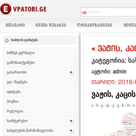
ᲛᲗᲐᲕᲐᲠᲘ
ᲩᲕᲔᲜᲡ ᲨᲔᲡᲐᲮᲔᲑ
ᲝᲠᲒᲐᲜᲘᲖᲐᲪᲘᲔᲑᲘ
ᲧᲘᲓᲕᲐ
სიახლის დამატება
« ვაჟის, კ
ბიზნეს ჟურნალი
კატეგორია: სა
გამონათქვამები
ავტორი: admin
გასართობი
თარიღი: 2016-
ელ. წიგნები
იყიდება
ვაჟის, კაცის
პოეზია
ა
-
ბ
-
გ
-
დ
-
ე
-
ვ
-
ზ
-
თ
-
ი
რელიგია
საინტერესო
სახელების წარმომავლობა