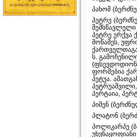
პახომ (ბერძნუ
პეტრე (ბერძნუ
შემსწავლელი 
პეტრე ერქვა 
მოწამეს, უფრ
ქართველთაგა
ს. გამოჩენილ
(ფსევდოდიონი
ფორმებია ქართ
პეტუა. ამათგა
პეტრუაშვილი,
პერტაია, პერტ
პიმენ (ბერძნულ
პლატონ (ბერძ
პოლიკარპე (ბ
უხვნაყოფიანი 