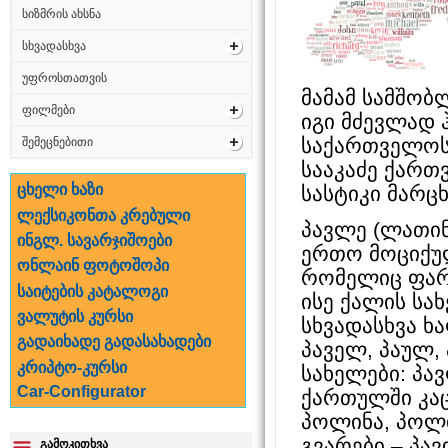
სიზმრის ახსნა
სხვადასხვა
უფროსთათვის
მამამ სამშობ
ფილმები
იგი მძევლად 
საქართველოს
შემეცნებითი
სააკაძე ქართ
ცხელი ხაზი
სასტიკი მარცხ
ლექსიკონთა კრებული
პავლე (ლათინუ
ინგლ. სავარჯიშოები
ერთო მოციქულ
ონლაინ ფოტოშოპი
რომელიც ფარ
საიტების კატალოგი
ისე ქალის სახ
ვალუტის კურსი
სხვადასხვა ხ
გადაიხადე გადასახადები
პაველ, პაულ,
კრიპტო-კურსი
სახელები: პავ
Car-Configurator
ქართულში კაც
პოლინა, პოლი
გვარები – პა
გამოკითხვა