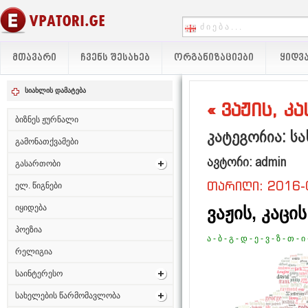
ᲛᲗᲐᲕᲐᲠᲘ
ᲩᲕᲔᲜᲡ ᲨᲔᲡᲐᲮᲔᲑ
ᲝᲠᲒᲐᲜᲘᲖᲐᲪᲘᲔᲑᲘ
ᲧᲘᲓᲕᲐ
სიახლის დამატება
« ვაჟის, კ
ბიზნეს ჟურნალი
კატეგორია: სა
გამონათქვამები
ავტორი: admin
გასართობი
თარიღი: 2016-
ელ. წიგნები
იყიდება
ვაჟის, კაცის
პოეზია
ა
-
ბ
-
გ
-
დ
-
ე
-
ვ
-
ზ
-
თ
-
ი
რელიგია
საინტერესო
სახელების წარმომავლობა