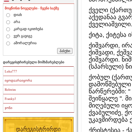
ქველი (ქართული
მოგწონთ ნოველები - ჩვენი საქმე
დიახ
აქედანაა გვა
არა
ქველიაშვილი
კარგად იკითხება
ქიტა, ქიტესა ი
ვერ გავიგე
ამორალურია
ქიშვარდი, ი
ქიშვადი, ქეშ
ქიშვარდი. ნიშ
დარეგისტრირებული მომხმარებლები
(სპარსული) ნიშ
Luka777
ქობულ (ქართ
იყოდაარაიყორა
დამოწმებული ჯ
წარწერებში: 
Robtrim
შეიწყალე ". მ
FrankyJ
მიღებული იყოს
ჯონი
ქვაბულიძე, ქ
უკავშირდება 
ქრისტესია - 