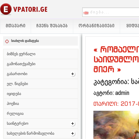
ᲛᲗᲐᲕᲐᲠᲘ
ᲩᲕᲔᲜᲡ ᲨᲔᲡᲐᲮᲔᲑ
ᲝᲠᲒᲐᲜᲘᲖᲐᲪᲘᲔᲑᲘ
ᲧᲘᲓᲕᲐ
სიახლის დამატება
« რომაელი
ბიზნეს ჟურნალი
საიდუმლო
გამონათქვამები
მიერ »
გასართობი
კატეგორია: სა
ელ. წიგნები
ავტორი: admin
იყიდება
თარიღი: 2017-
პოეზია
რელიგია
საინტერესო
სახელების წარმომავლობა