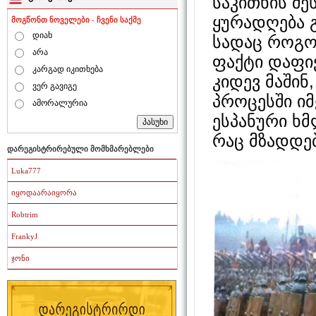
საკითხის შ
ყურადღება 
მოგწონთ ნოველები - ჩვენი საქმე
დიახ
სადაც როგო
არა
ფაქტი დაფი
კარგად იკითხება
კიდევ მაშინ
ვერ გავიგე
პროცესში ი
ამორალურია
ესპანური ხ
რაც მზადდე
დარეგისტრირებული მომხმარებლები
Luka777
იყოდაარაიყორა
Robtrim
FrankyJ
ჯონი