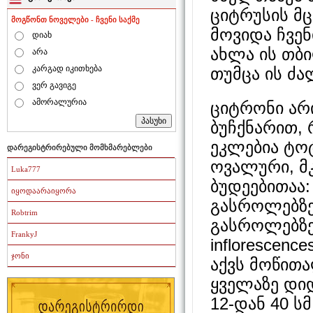
ციტრუსის მ
მოგწონთ ნოველები - ჩვენი საქმე
მოვიდა ჩვენ
დიახ
ახლა ის თბი
არა
კარგად იკითხება
თუმცა ის ძა
ვერ გავიგე
ამორალურია
ციტრონი არი
ბუჩქნარით,
ეკლებია ტო
დარეგისტრირებული მომხმარებლები
ოვალური, მ
Luka777
ბუდეებითაა:
იყოდაარაიყორა
გასროლებზე
Robtrim
გასროლებზე
FrankyJ
inflorescen
ჯონი
აქვს მოწით
ყველაზე დი
12-დან 40 ს