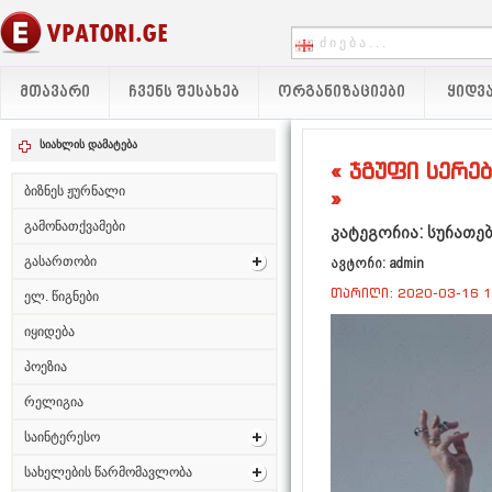
ᲛᲗᲐᲕᲐᲠᲘ
ᲩᲕᲔᲜᲡ ᲨᲔᲡᲐᲮᲔᲑ
ᲝᲠᲒᲐᲜᲘᲖᲐᲪᲘᲔᲑᲘ
ᲧᲘᲓᲕᲐ
სიახლის დამატება
« ჯგუფი სერე
ბიზნეს ჟურნალი
»
გამონათქვამები
კატეგორია: სურათე
გასართობი
ავტორი: admin
თარიღი: 2020-03-16 1
ელ. წიგნები
იყიდება
პოეზია
რელიგია
საინტერესო
სახელების წარმომავლობა