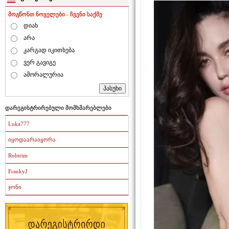
მოგწონთ ნოველები - ჩვენი საქმე
დიახ
არა
კარგად იკითხება
ვერ გავიგე
ამორალურია
დარეგისტრირებული მომხმარებლები
Luka777
იყოდაარაიყორა
Robtrim
FrankyJ
ჯონი