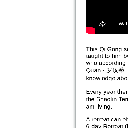
This Qi Gong s
taught to him 
who according t
Quan · 罗汉拳, R
knowledge abou
Every year ther
the Shaolin T
am living.
A retreat can e
6-day Retreat (