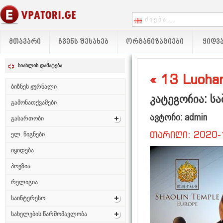
ᲛᲗᲐᲕᲐᲠᲘ
ᲩᲕᲔᲜᲡ ᲨᲔᲡᲐᲮᲔᲑ
ᲝᲠᲒᲐᲜᲘᲖᲐᲪᲘᲔᲑᲘ
ᲧᲘᲓᲕᲐ
სიახლის დამატება
« 13 Luohan
ბიზნეს ჟურნალი
კატეგორია: სა
გამონათქვამები
ავტორი: admin
გასართობი
თარიღი: 2020-
ელ. წიგნები
იყიდება
პოეზია
რელიგია
საინტერესო
სახელების წარმომავლობა