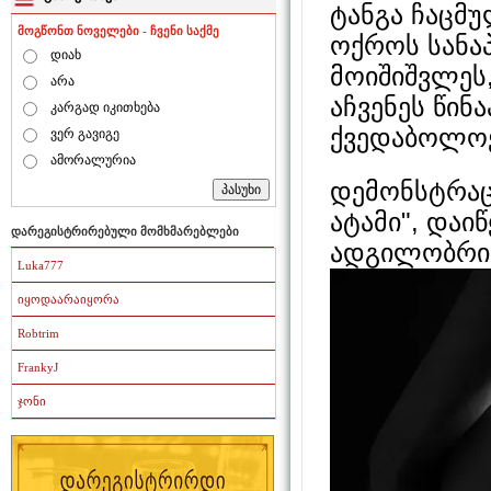
ტანგა ჩაცმ
მოგწონთ ნოველები - ჩვენი საქმე
ოქროს სანა
დიახ
მოიშიშვლეს
არა
აჩვენეს წინ
კარგად იკითხება
ქვედაბოლოე
ვერ გავიგე
ამორალურია
დემონსტრაც
ატამი", დაი
დარეგისტრირებული მომხმარებლები
ადგილობრივ
Luka777
იყოდაარაიყორა
Robtrim
FrankyJ
ჯონი