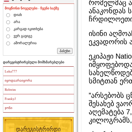
რომელმაც ა
მოგწონთ ნოველები - ჩვენი საქმე
ანაკონდას 
დიახ
ჩრდილოეთის
არა
კარგად იკითხება
ისინი აღმოა
ვერ გავიგე
ეკვადორის ა
ამორალურია
ეკიპაჟი Nati
იმყოფებოდა
დარეგისტრირებული მომხმარებლები
სახელწოდებ
Luka777
სმიტთან ერ
იყოდაარაიყორა
Robtrim
”არსებობს ც
FrankyJ
შესახებ ვაო
ჯონი
აღემატება 7
კილოგრამს,”