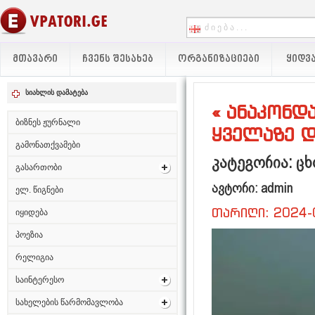
ᲛᲗᲐᲕᲐᲠᲘ
ᲩᲕᲔᲜᲡ ᲨᲔᲡᲐᲮᲔᲑ
ᲝᲠᲒᲐᲜᲘᲖᲐᲪᲘᲔᲑᲘ
ᲧᲘᲓᲕᲐ
სიახლის დამატება
« ანაკონდ
ბიზნეს ჟურნალი
ყველაზე დ
გამონათქვამები
კატეგორია: ცხ
გასართობი
ავტორი: admin
ელ. წიგნები
თარიღი: 2024-
იყიდება
პოეზია
რელიგია
საინტერესო
სახელების წარმომავლობა