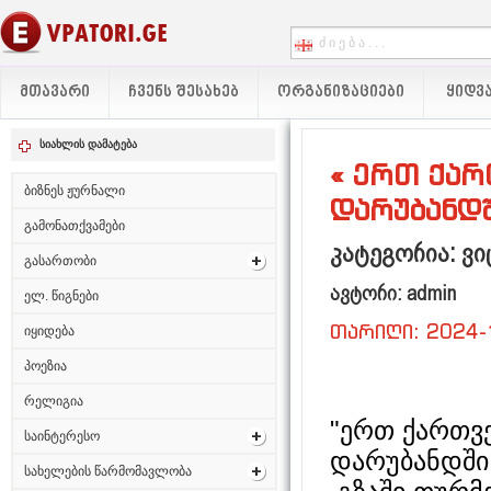
ᲛᲗᲐᲕᲐᲠᲘ
ᲩᲕᲔᲜᲡ ᲨᲔᲡᲐᲮᲔᲑ
ᲝᲠᲒᲐᲜᲘᲖᲐᲪᲘᲔᲑᲘ
ᲧᲘᲓᲕᲐ
სიახლის დამატება
« ერთ ქარ
ბიზნეს ჟურნალი
დარუბანდშ
გამონათქვამები
კატეგორია: ვ
გასართობი
ავტორი: admin
ელ. წიგნები
თარიღი: 2024-
იყიდება
პოეზია
რელიგია
"ერთ ქართვ
საინტერესო
დარუბანდში 
სახელების წარმომავლობა