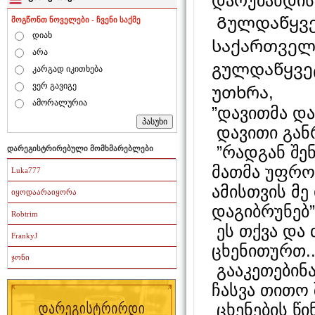
დარუბანდის 
Გულდაწყვე
მოგწონთ ნოველები - ჩვენი საქმე
დიახ
საქართველ
არა
გულდაწყვეტ
კარგად იკითხება
ვერ გავიგე
უთხრა,
ამორალურია
”დავითმა და
დავითი განრ
”რადგან შე
დარეგისტრირებული მომხმარებლები
მათმა უფროს
Luka777
ამისთვის მ
იყოდაარაიყორა
დაგიბრუნებ”.
Robtrim
ეს თქვა და 
FrankyJ
ცხენითურთ..
ჯონი
გააკეთებინ
ჩასვა თითო
ცხენების წ