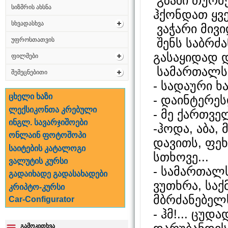
გზაში თურმ
სიზმრის ახსნა
ჰქონდათ ყვ
სხვადასხვა
ვაჭარი მივ
შენს საბრძა
უფროსთათვის
გასაყიდად დ
ფილმები
სამართალს 
შემეცნებითი
- სადაური ხ
ცხელი ხაზი
- დაინტერე
ლექსიკონთა კრებული
- მე ქართვე
ინგლ. სავარჯიშოები
-ჰოდა, აბა,
ონლაინ ფოტოშოპი
დავითს, ფეხ
საიტების კატალოგი
სთხოვე...
ვალუტის კურსი
- სამართალს
გადაიხადე გადასახადები
ვუთხრა, საქ
კრიპტო-კურსი
მბრძანებელს
Car-Configurator
- ჰმ!... ცუდ
გამოკითხვა