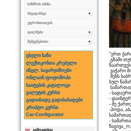
სიზმრის ახსნა
სხვადასხვა
უფროსთათვის
ფილმები
შემეცნებითი
"ერთ ქარ
ცხელი ხაზი
გზაში თუ
ლექსიკონთა კრებული
წაართვეს.
ინგლ. სავარჯიშოები
ვაჭარი მ
შენს საბ
ონლაინ ფოტოშოპი
სულ წამა
საიტების კატალოგი
სამართალ
ვალუტის კურსი
- სადაურ
- დაინტე
გადაიხადე გადასახადები
- მე ქარ
კრიპტო-კურსი
-ჰოდა, აბ
Car-Configurator
სამართალ
- სამართ
წაგივა_ო,
გამოკითხვა