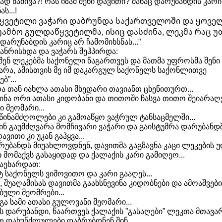
ცუდად წამივა?! რას იზამ შენი დავითი? მანაც დარუბანდის კარ
ს...!
ვეტილი ვაჭარი დაბრუნდა საქართველოში და ყოვე
უამბო გულდაწყვეტილმა, ისიც დასძინა, ლეკმა რაც უ
დარუნაბდის კარიც არ ჩამომიხსნას...”
ანრისხდა და ვაჭარს შეჰპირდა:
შენ ლეკებმა საქონელი წაგართვეს და მათმა უფროსმა შენი
ნარა, ამისთვის მე იმ დაკარგულ საქონელს საქონლითვე
ბ”...
და თან იახლა ათასი მხედარი თავიანთ ცხენითურთ...
ინა ორი ათასი კიდობანი და თითოში ჩასვა თითო შეიარა
 მეომარი...
 წინამძღოლები კი გამოაწყო ვაჭრულ ტანსაცმელში...
ინ გაუმძღვარა მომჩივარი ვაჭარი და გაისტუმრა დარუბანდშ
ვითი კი უკან გაჰყვა...
უბანდს მიუახლოვდნენ, დავითმა გაგზავნა კაცი ლეკების 
 მომაქვს გასაყიდად და ქალაქის კარი გამიღეო...
აეხარდათ:
 საქონელს ვიშოვითო და კარი გააღეს...
 შუაღამისას დავითმა გაახსნევინა კიდობნები და ამოაშვები
ბული მეომრები...
ა სამი ათასი გულოვანი მეომარი...
ს დარუბანდი, წაართვეს ქალაქის ”გასაღები” ლეკთა მთავა
 დახუნძლულები დაბრუბდნენ შინ...