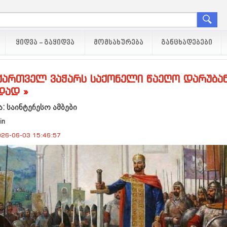
ᲧᲘᲓᲕᲐ - ᲒᲐᲧᲘᲓᲕᲐ
ᲛᲝᲛᲡᲐᲮᲣᲠᲔᲑᲐ
ᲒᲐᲜᲪᲮᲐᲓᲔᲑᲔᲑᲘ
ქართველ ვაჭარს საქონელი წაეღო დარუბა
დად »
: საინტერესო ამბები
in
26-06-03 15:46:57