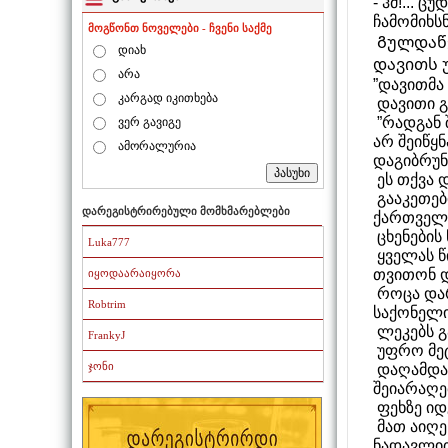
- ჰმ!... 
ჩამომიხსნა
მოგწონთ ნოველები - ჩვენი საქმე
Გულდაწყ
დიახ
დავითს 
არა
”დავითმა 
კარგად იკითხება
დავითი გ
”რადგან 
ვერ გავიგე
არ შეიწყ
ამორალურია
დაგიბრუნე
ეს თქვა 
გააკეთებ
დარეგისტრირებული მომხმარებლები
ქართველი
ცხენების
Luka777
ყველას წ
თვითონ და
იყოდაარაიყორა
როცა დარ
Robtrim
საქონელი
ლეკებს გ
FrankyJ
უფრო მეტ
ჯონი
დაღამდა,
შეიარაღე
ფეხზე იდგ
მათ აიღე
ნადავლით