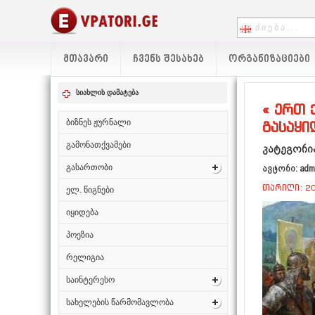
ᲛᲗᲐᲕᲐᲠᲘ
ᲩᲕᲔᲜᲡ ᲨᲔᲡᲐᲮᲔᲑ
ᲝᲠᲒᲐᲜᲘᲖᲐᲪᲘᲔᲑᲘ
სიახლის დამატება
« ერთ 
ბიზნეს ჟურნალი
გასაყი
გამონათქვამები
კატეგორია
გასართობი
ავტორი: adm
თარიღი: 20
ელ. წიგნები
იყიდება
პოეზია
რელიგია
საინტერესო
სახელების წარმომავლობა