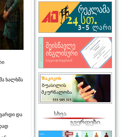
რი
მა ხალხმა
უვარდი და
უდად