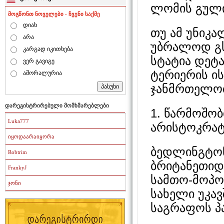
ლომის გული
მოგწონთ ნოველები - ჩვენი საქმე
დიახ
თუ ამ უნიკა
არა
უბრალოდ გსუ
კარგად იკითხება
სტატია დეტ
ვერ გავიგე
ტერიერის ის
ამორალურია
ჯანმრთელობ
დარეგისტრირებული მომხმარებლები
1. წარმოშო
Luka777
არისტოკრატ
იყოდაარაიყორა
ბედლინგტონ
Robtrim
ბრიტანეთიდ
FrankyJ
სამთო-მოპოვ
ჯონი
სახელი უკა
საგრაფოს პ