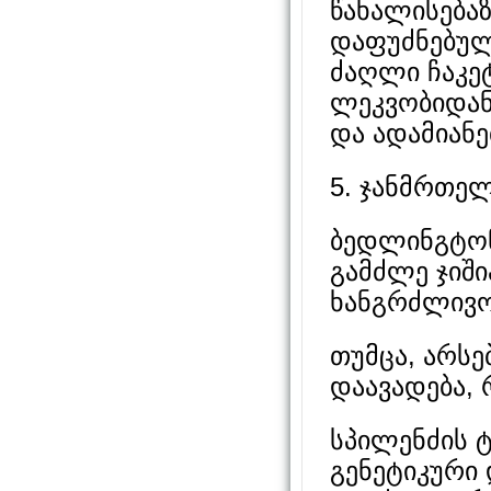
წახალისებაზ
დაფუძნებულ
ძაღლი ჩაკე
ლეკვობიდან
და ადამიანე
5. ჯანმრთე
ბედლინგტონ
გამძლე ჯიშ
ხანგრძლივო
თუმცა, არსე
დაავადება, 
სპილენძის ტო
გენეტიკური