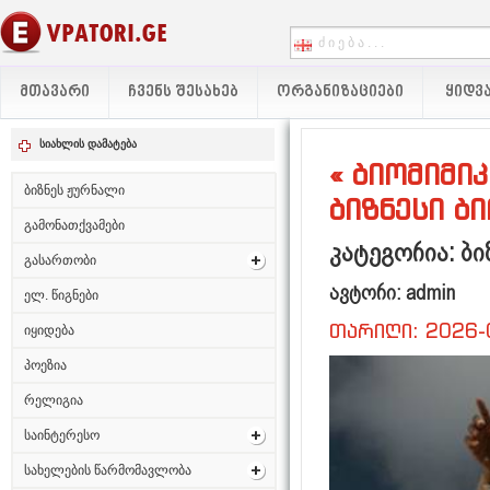
ᲛᲗᲐᲕᲐᲠᲘ
ᲩᲕᲔᲜᲡ ᲨᲔᲡᲐᲮᲔᲑ
ᲝᲠᲒᲐᲜᲘᲖᲐᲪᲘᲔᲑᲘ
ᲧᲘᲓᲕᲐ
სიახლის დამატება
« ბიომიმი
ბიზნეს ჟურნალი
ბიზნესი ბ
გამონათქვამები
კატეგორია: ბი
გასართობი
ავტორი: admin
ელ. წიგნები
თარიღი: 2026-
იყიდება
პოეზია
რელიგია
საინტერესო
სახელების წარმომავლობა