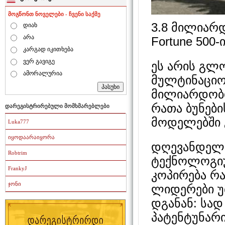
მოგწონთ ნოველები - ჩვენი საქმე
3.8 მილიარდ
დიახ
არა
Fortune 500
კარგად იკითხება
ვერ გავიგე
ეს არის გლ
ამორალურია
მულტინაციო
მილიარდობ
რათა ბუნები
დარეგისტრირებული მომხმარებლები
მოდელებში 
Luka777
იყოდაარაიყორა
დღევანდელ 
Robtrim
ტექნოლოგიუ
FrankyJ
კოპირება რა
ჯონი
ლიდერები უმ
დგანან: სა
პატენტუნარი