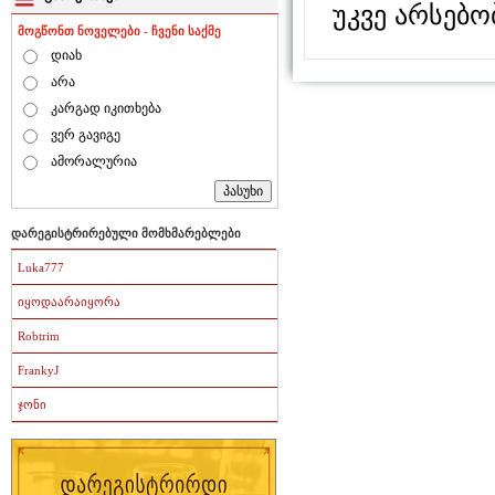
უკვე არსებო
მოგწონთ ნოველები - ჩვენი საქმე
დიახ
არა
კარგად იკითხება
ვერ გავიგე
ამორალურია
დარეგისტრირებული მომხმარებლები
Luka777
იყოდაარაიყორა
Robtrim
FrankyJ
ჯონი