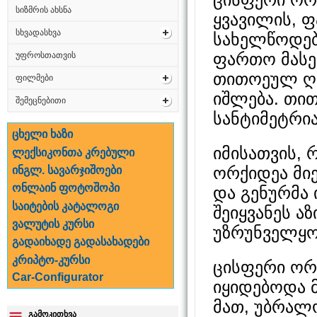
სიზმრის ახსნა
ყვავილის, 
სხვადასხვა
სახელწოდებ
ფართო მასებ
უფროსთათვის
თითოეულ ღ
ფილმები
იშლება. თი
შემეცნებითი
სანტიმეტრი
ცხელი ხაზი
იმისათვის,
ლექსიკონთა კრებული
ორქიდეა მი
ინგლ. სავარჯიშოები
ონლაინ ფოტოშოპი
და გენურმა
საიტების კატალოგი
შეიყვანეს ა
ვალუტის კურსი
უზრუნველყო
გადაიხადე გადასახადები
კრიპტო-კურსი
ცისფერი ორ
Car-Configurator
იყიდებოდა მ
მათ, უბრალ
გამოკითხვა