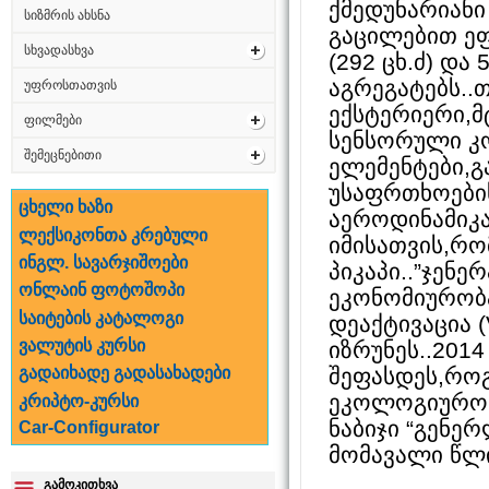
ქმედუნარიანი
სიზმრის ახსნა
გაცილებით ეფე
სხვადასხვა
(292 ცხ.ძ) და 
აგრეგატებს..
უფროსთათვის
ექსტერიერი,მტ
ფილმები
სენსორული კ
შემეცნებითი
ელემენტები,
უსაფრთხოების
ცხელი ხაზი
აეროდინამიკა
ლექსიკონთა კრებული
იმისათვის,რო
ინგლ. სავარჯიშოები
პიკაპი..”ჯენ
ონლაინ ფოტოშოპი
ეკონომიურობ
საიტების კატალოგი
დეაქტივაცია (
ვალუტის კურსი
იზრუნეს..2014
შეფასდეს,რო
გადაიხადე გადასახადები
ეკოლოგიურობი
კრიპტო-კურსი
ნაბიჯი “გენე
Car-Configurator
მომავალი წლის
გამოკითხვა