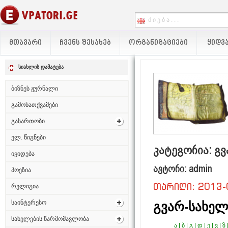
ᲛᲗᲐᲕᲐᲠᲘ
ᲩᲕᲔᲜᲡ ᲨᲔᲡᲐᲮᲔᲑ
ᲝᲠᲒᲐᲜᲘᲖᲐᲪᲘᲔᲑᲘ
ᲧᲘᲓᲕᲐ
სიახლის დამატება
ბიზნეს ჟურნალი
გამონათქვამები
გასართობი
ელ. წიგნები
კატეგორია: გვ
იყიდება
ავტორი: admin
პოეზია
თარიღი: 2013-
რელიგია
საინტერესო
გვარ-სახელ
სახელების წარმომავლობა
ა
|
ბ
|
გ
|
დ
|
ე
|
ვ
|
ზ