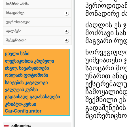
პერიოდიდან
სიზმრის ახსნა
მონადირე ძ
სხვადასხვა
უფროსთათვის
ძაღლის ეს 
მოძრავი სა
ფილმები
მაგვარი რუ
შემეცნებითი
ნორვეგიული
ცხელი ხაზი
უიშვიათესი 
ლექსიკონთა კრებული
საოცარი მო
ინგლ. სავარჯიშოები
უნარით ანა
ონლაინ ფოტოშოპი
ექსტრემალუ
საიტების კატალოგი
ვალუტის კურსი
ჩამოყალიბდ
გადაიხადე გადასახადები
შექმნილი ე
კრიპტო-კურსი
გადაშენები
Car-Configurator
მცირერიცხოვ
გამოკითხვა