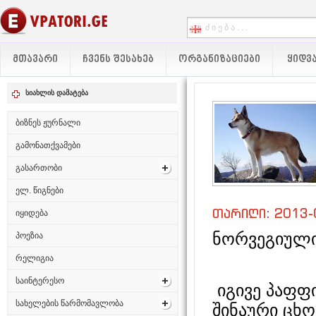
ᲛᲗᲐᲕᲐᲠᲘ
ᲩᲕᲔᲜᲡ ᲨᲔᲡᲐᲮᲔᲑ
ᲝᲠᲒᲐᲜᲘᲖᲐᲪᲘᲔᲑᲘ
ᲧᲘᲓᲕᲐ
სიახლის დამატება
ბიზნეს ჟურნალი
გამონათქვამები
გასართობი
ელ. წიგნები
თარიღი: 2013-
იყიდება
ნორვეგიულ
პოეზია
რელიგია
საინტერესო
იგივე პაფფი
სახელების წარმომავლობა
შინაური ცხო