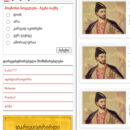
მოგწონთ ნოველები - ჩვენი საქმე
დიახ
არა
კარგად იკითხება
ვერ გავიგე
ამორალურია
დარეგისტრირებული მომხმარებლები
Luka777
იყოდაარაიყორა
Robtrim
FrankyJ
ჯონი