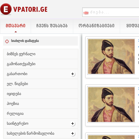
ᲛᲗᲐᲕᲐᲠᲘ
ᲩᲕᲔᲜᲡ ᲨᲔᲡᲐᲮᲔᲑ
ᲝᲠᲒᲐᲜᲘᲖᲐᲪᲘᲔᲑᲘ
ᲧᲘᲓᲕᲐ
სიახლის დამატება
ბიზნეს ჟურნალი
გამონათქვამები
გასართობი
ელ. წიგნები
იყიდება
პოეზია
რელიგია
საინტერესო
სახელების წარმომავლობა