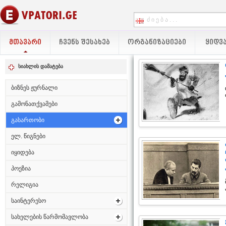
ᲛᲗᲐᲕᲐᲠᲘ
ᲩᲕᲔᲜᲡ ᲨᲔᲡᲐᲮᲔᲑ
ᲝᲠᲒᲐᲜᲘᲖᲐᲪᲘᲔᲑᲘ
ᲧᲘᲓᲕᲐ
სიახლის დამატება
ბიზნეს ჟურნალი
გამონათქვამები
გასართობი
ელ. წიგნები
იყიდება
პოეზია
რელიგია
საინტერესო
სახელების წარმომავლობა