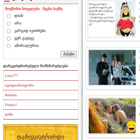
მოგწონთ ნოველები - ჩვენი საქმე
დიახ
არა
კარგად იკითხება
ვერ გავიგე
ამორალურია
დარეგისტრირებული მომხმარებლები
Luka777
იყოდაარაიყორა
Robtrim
FrankyJ
ჯონი